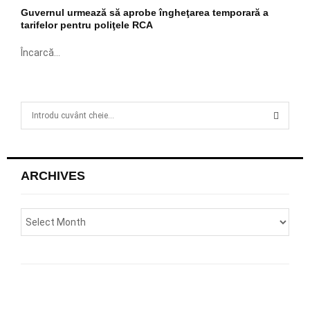
Guvernul urmează să aprobe îngheţarea temporară a
tarifelor pentru poliţele RCA
Încarcă...
S
e
a
S
r
c
E
ARCHIVES
h
f
A
o
r
R
:
C
H