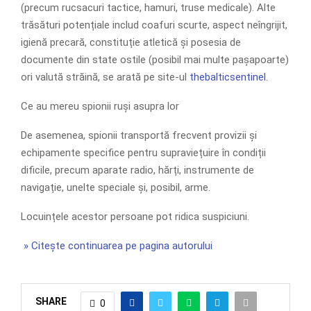
(precum rucsacuri tactice, hamuri, truse medicale). Alte
trăsături potențiale includ coafuri scurte, aspect neîngrijit,
igienă precară, constituție atletică și posesia de
documente din state ostile (posibil mai multe pașapoarte)
ori valută străină, se arată pe site-ul
thebalticsentinel
.
Ce au mereu spionii ruși asupra lor
De asemenea, spionii transportă frecvent provizii și
echipamente specifice pentru supraviețuire în condiții
dificile, precum aparate radio, hărți, instrumente de
navigație, unelte speciale și, posibil, arme.
Locuințele acestor persoane pot ridica suspiciuni.
» Citește continuarea pe pagina autorului
SHARE
0