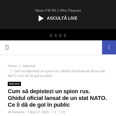
News FM 89.1 Mhz Pașcani
ASCULTĂ LIVE
R
Facebook
Twitter
Instagram
Youtube
C
A
PRIMARY
S
T
.
MENU
N
Home
Național
E
Cum să depistezi un spion rus. Ghidul oficial lansat de un stat
T
NATO. Ce îi dă de gol în public
Național
Cum să depistezi un spion rus.
Ghidul oficial lansat de un stat NATO.
Ce îi dă de gol în public
de
Redacția
May 27, 2025
0
32