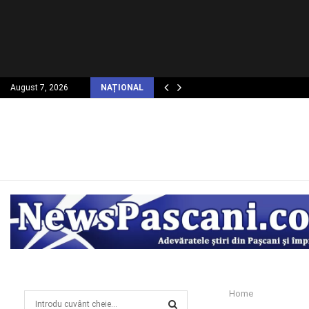
R
August 7, 2026
NAȚIONAL
C
A
S
T
.
N
E
T
Home
S