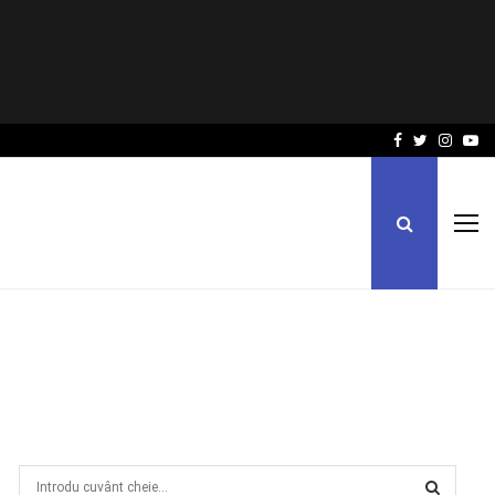
Facebook
Twitter
Insta
Yo
S