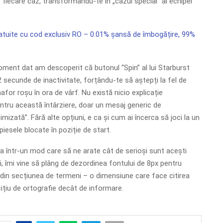
 fiecare caz, transformându‑te în „cazul special” al echipei
gratuite cu cod exclusiv RO – 0.01% șansă de îmbogățire, 99%
oment dat am descoperit că butonul “Spin” al lui Starburst
 secunde de inactivitate, forțându‑te să aștepți la fel de
for roșu în ora de vârf. Nu există nicio explicație
ntru această întârziere, doar un mesaj generic de
izată”. Fără alte opțiuni, e ca și cum ai încerca să joci la un
iesele blocate în poziție de start.
ia într‑un mod care să ne arate cât de serioși sunt acești
ii, îmi vine să plâng de dezordinea fontului de 8px pentru
” din secțiunea de termeni – o dimensiune care face citirea
ițiu de ortografie decât de informare.