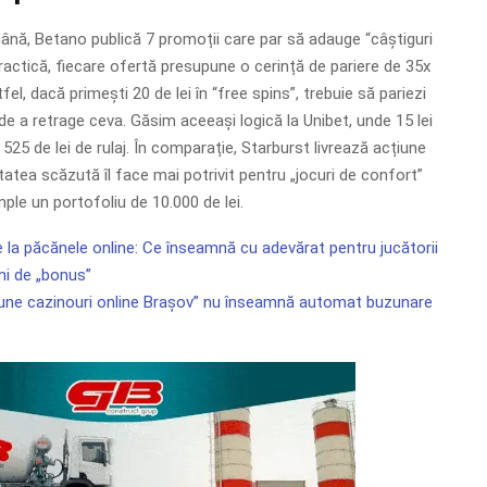
ână, Betano publică 7 promoții care par să adauge “câștiguri
practică, fiecare ofertă presupune o cerință de pariere de 35x
el, dacă primești 20 de lei în “free spins”, trebuie să pariezi
 de a retrage ceva. Găsim aceeași logică la Unibet, unde 15 lei
 525 de lei de rulaj. În comparație, Starburst livrează acțiune
litatea scăzută îl face mai potrivit pentru „jocuri de confort”
ple un portofoliu de 10.000 de lei.
e la păcănele online: Ce înseamnă cu adevărat pentru jucătorii
ni de „bonus”
bune cazinouri online Brașov” nu înseamnă automat buzunare