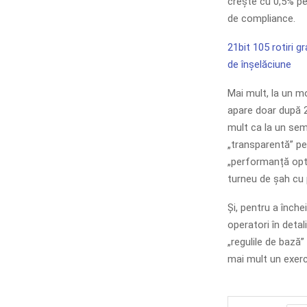
crește cu 0,5% pe
de compliance.
21bit 105 rotiri 
de înșelăciune
Mai mult, la un m
apare doar după 2
mult ca la un sema
„transparentă” pe
„performanță optim
turneu de șah cu p
Și, pentru a înche
operatori în detal
„regulile de bază
mai mult un exerc