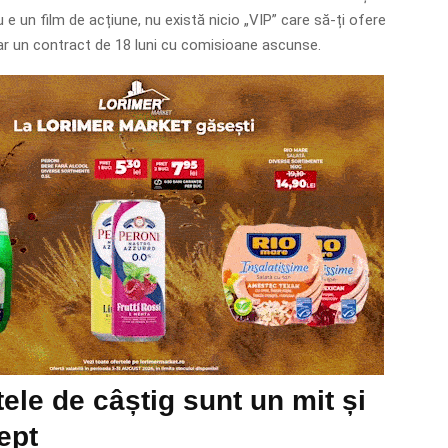
 e un film de acțiune, nu există nicio „VIP” care să-ți ofere
oar un contract de 18 luni cu comisioane ascunse.
tele de câștig sunt un mit și
ept