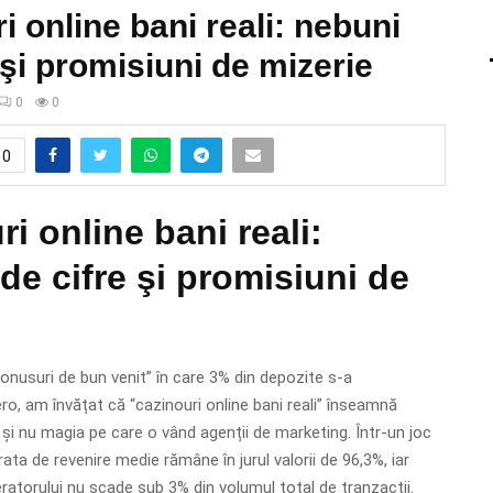
i online bani reali: nebuni
 şi promisiuni de mizerie
0
0
0
ri online bani reali:
de cifre şi promisiuni de
bonusuri de bun venit” în care 3% din depozite s-a
ro, am învățat că “cazinouri online bani reali” înseamnă
i nu magia pe care o vând agenții de marketing. Într-un joc
 rata de revenire medie rămâne în jurul valorii de 96,3%, iar
eratorului nu scade sub 3% din volumul total de tranzacții.