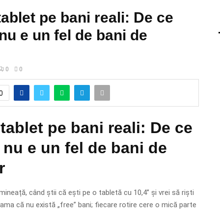
ablet pe bani reali: De ce
 nu e un fel de bani de
0
0
0
tablet pe bani reali: De ce
a nu e un fel de bani de
r
ineață, când știi că ești pe o tabletă cu 10,4’’ și vrei să riști
 seama că nu există „free” bani; fiecare rotire cere o mică parte