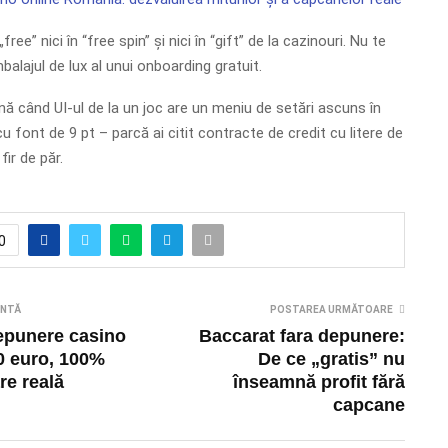
„free” nici în “free spin” și nici în “gift” de la cazinouri. Nu te
balajul de lux al unui onboarding gratuit.
ână când UI‑ul de la un joc are un meniu de setări ascuns în
cu font de 9 pt – parcă ai citit contracte de credit cu litere de
ir de păr.
0
ENTĂ
POSTAREA URMĂTOARE
epunere casino
Baccarat fara depunere:
 0 euro, 100%
De ce „gratis” nu
are reală
înseamnă profit fără
capcane