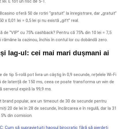
 lei. E tot un risc de 5‑1.
casino oferă 50 de rotiri “gratuit” la înregistrare, dar „gratuit”
0 x 0,01 lei = 0,5 lei și nu există „gift” real.
ță de “VIP” cu 75% cashback? Pentru că 75% din 10 lei = 7,5
 lei rămâne la cazinou, închis în contul lor cu dobândă zero.
și lag‑ul: cei mai mari dușmani ai
e de tip 5‑rolă pot livra un câștig în 0,9 secunde, rețelele Wi‑Fi
ă de latență de 150 ms, ceea ce poate transforma un win de
că serverul expiră la 99,9 ms.
 brand popular, are un timeout de 30 de secunde pentru
miți 20 de lei în 28 de secunde, încărcarea e în regulă, dar la 31
 5% din comision.
C: Cum să supravieţuiţi haosul birocratic fără să pierdeţi