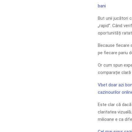
bani
But unii jucători 
„rapid”. Când ver
oportunități ratat
Because fiecare s
pe fiecare pariu de
Or cum spun experț
comparație clară 
Vbet doar azi bon
cazinourilor onlin
Este clar că dacă 
claritatea vizuală
milioane e ca difer
Cel mai sigur caz