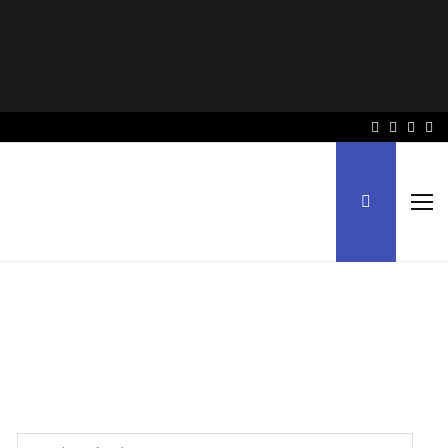
Facebook
Twitter
Inst
Yo
S