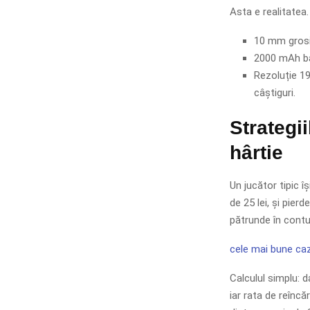
Asta e realitatea.
10 mm grosim
2000 mAh bat
Rezoluție 1
câștiguri.
Strategi
hârtie
Un jucător tipic î
de 25 lei, și pier
pătrunde în contul
cele mai bune cazi
Calculul simplu: d
iar rata de reîncăr