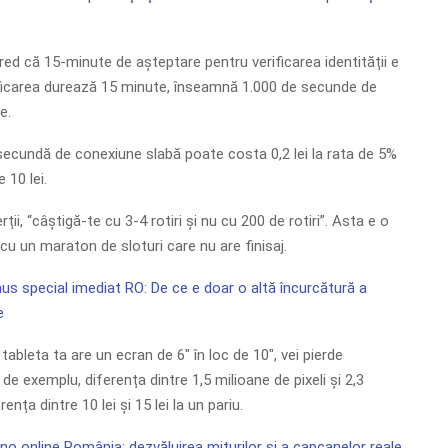
cred că 15‑minute de așteptare pentru verificarea identității e
ificarea durează 15 minute, înseamnă 1.000 de secunde de
e.
ecundă de conexiune slabă poate costa 0,2 lei la rata de 5%
 10 lei.
ii, “câștigă‑te cu 3‑4 rotiri și nu cu 200 de rotiri”. Asta e o
cu un maraton de sloturi care nu are finisaj.
us special imediat RO: De ce e doar o altă încurcătură a
e
tableta ta are un ecran de 6″ în loc de 10″, vei pierde
; de exemplu, diferența dintre 1,5 milioane de pixeli și 2,3
ența dintre 10 lei și 15 lei la un pariu.
ino online România: dezvăluirea miturilor și a capcanelor reale