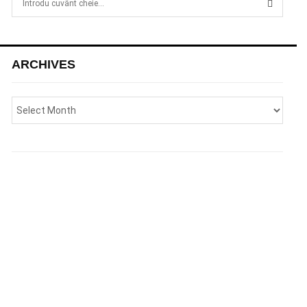
e
a
S
r
c
E
ARCHIVES
h
f
A
o
r
R
:
C
H