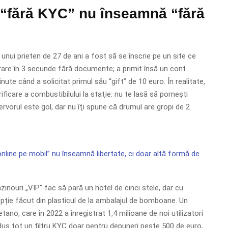
 “fără KYC” nu înseamnă “fără
unui prieten de 27 de ani a fost să se înscrie pe un site ce
rare în 3 secunde fără documente; a primit însă un cont
ute când a solicitat primul său “gift” de 10 euro. În realitate,
ficare a combustibilului la staţie: nu te lasă să porneşti
rvorul este gol, dar nu îţi spune că drumul are gropi de 2
online pe mobil” nu înseamnă libertate, ci doar altă formă de
azinouri „VIP” fac să pară un hotel de cinci stele, dar cu
epție făcut din plasticul de la ambalajul de bomboane. Un
tano, care în 2022 a înregistrat 1,4 milioane de noi utilizatori
odus tot un filtru KYC doar pentru depuneri peste 500 de euro,