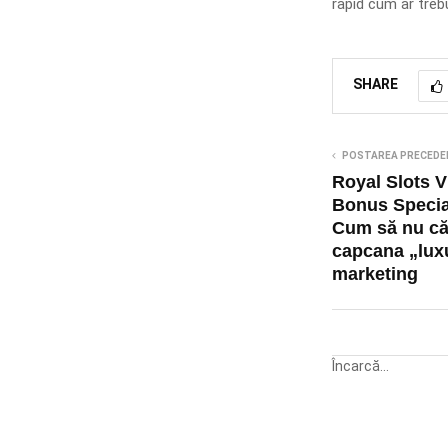
rapid cum ar trebu
SHARE
POSTAREA PRECEDE
Royal Slots 
Bonus Specia
Cum să nu c
capcana „luxu
marketing
Încarcă...