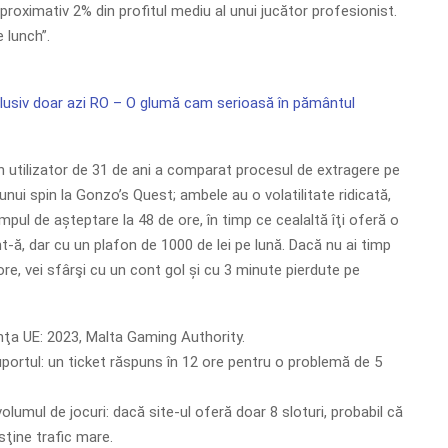
aproximativ 2% din profitul mediu al unui jucător profesionist.
e lunch”.
lusiv doar azi RO – O glumă cam serioasă în pământul
n utilizator de 31 de ani a comparat procesul de extragere pe
unui spin la Gonzo’s Quest; ambele au o volatilitate ridicată,
timpul de așteptare la 48 de ore, în timp ce cealaltă îţi oferă o
t‑ă, dar cu un plafon de 1000 de lei pe lună. Dacă nu ai timp
re, vei sfârşi cu un cont gol și cu 3 minute pierdute pe
enţa UE: 2023, Malta Gaming Authority.
ortul: un ticket răspuns în 12 ore pentru o problemă de 5
olumul de jocuri: dacă site‑ul oferă doar 8 sloturi, probabil că
ţine trafic mare.