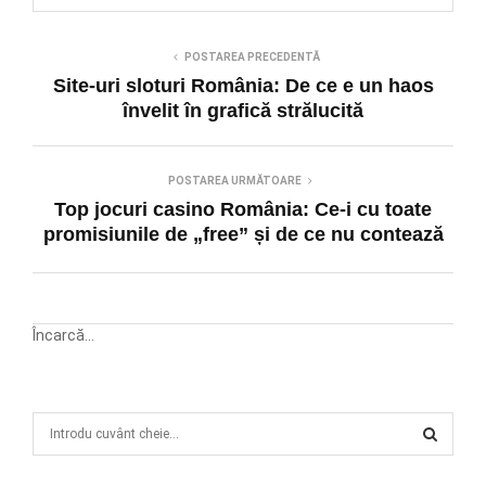
POSTAREA PRECEDENTĂ
Site-uri sloturi România: De ce e un haos
învelit în grafică strălucită
POSTAREA URMĂTOARE
Top jocuri casino România: Ce-i cu toate
promisiunile de „free” și de ce nu contează
Încarcă...
S
e
a
S