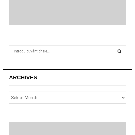
S
e
a
S
r
c
E
ARCHIVES
h
f
A
o
r
R
:
C
H