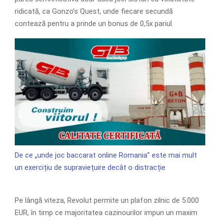
ridicată, ca Gonzo’s Quest, unde fiecare secundă
contează pentru a prinde un bonus de 0,5x pariul.
De ce „unde joc baccarat online Romania” este mai mult
un exercițiu de supraviețuire decât o distracție
Pe lângă viteza, Revolut permite un plafon zilnic de 5.000
EUR, în timp ce majoritatea cazinourilor impun un maxim