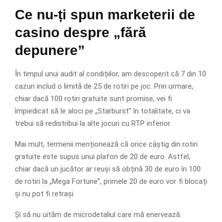
Ce nu-ți spun marketerii de
casino despre „fără
depunere”
În timpul unui audit al condițiilor, am descoperit că 7 din 10
cazuri includ o limită de 25 de rotiri pe joc. Prin urmare,
chiar dacă 100 rotiri gratuite sunt promise, vei fi
împiedicat să le aloci pe „Starburst” în totalitate, ci va
trebui să redistribui la alte jocuri cu RTP inferior.
Mai mult, termenii menționează că orice câștig din rotiri
gratuite este supus unui plafon de 20 de euro. Astfel,
chiar dacă un jucător ar reuși să obțină 30 de euro în 100
de rotiri la „Mega Fortune”, primele 20 de euro vor fi blocați
și nu pot fi retrași.
Și să nu uităm de microdetaliul care mă enervează: