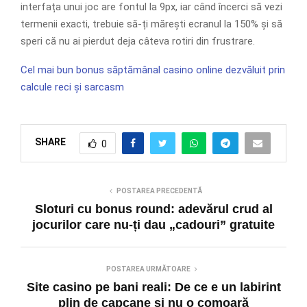
interfața unui joc are fontul la 9px, iar când încerci să vezi
termenii exacti, trebuie să-ți mărești ecranul la 150% și să
speri că nu ai pierdut deja câteva rotiri din frustrare.
Cel mai bun bonus săptămânal casino online dezvăluit prin
calcule reci și sarcasm
SHARE
0
POSTAREA PRECEDENTĂ
Sloturi cu bonus round: adevărul crud al
jocurilor care nu-ți dau „cadouri” gratuite
POSTAREA URMĂTOARE
Site casino pe bani reali: De ce e un labirint
plin de capcane și nu o comoară