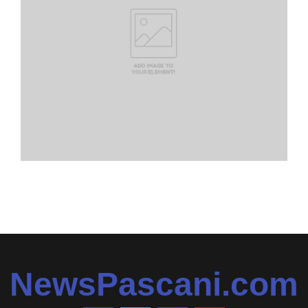
NewsPascani.com