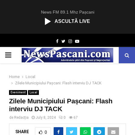
News FM 89.1 Mhz Pașcani
ASCULTĂ LIVE
R
Facebook
Twitter
Instagram
Youtube
C
A
PRIMARY
S
T
.
MENU
N
Home
Local
E
Zilele Municipiului Pașcani: Flash interviu DJ TACK
T
Eveniment
Local
Zilele Municipiului Pașcani: Flash
interviu DJ TACK
de
Redacția
July 8, 2024
0
67
SHARE
0