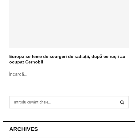
Europa se teme de scurgeri de radiații, după ce rușii au
ocupat Cernobîl
Încarcă...
S
e
a
S
r
c
E
ARCHIVES
h
f