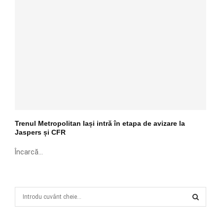
Trenul Metropolitan Iași intră în etapa de avizare la
Jaspers și CFR
Încarcă...
S
e
a
S