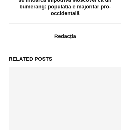
se întoarcă împotriva Moscovei ca un
bumerang: populația e majoritar pro-
occidentală
Redacția
RELATED POSTS