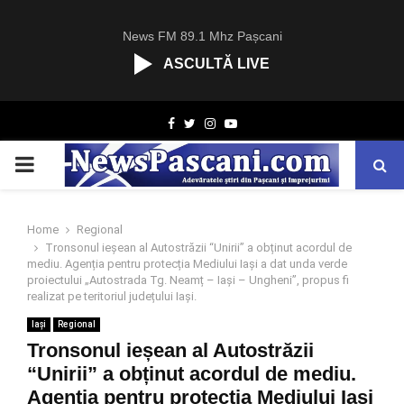
News FM 89.1 Mhz Pașcani
ASCULTĂ LIVE
R
Facebook
Twitter
Instagram
Youtube
C
A
PRIMARY
S
T
.
MENU
N
Home
Regional
E
Tronsonul ieșean al Autostrăzii “Unirii” a obținut acordul de
T
mediu. Agenția pentru protecția Mediului Iași a dat unda verde
proiectului „Autostrada Tg. Neamț – Iași – Ungheni”, propus fi
realizat pe teritoriul județului Iași.
Iași
Regional
Tronsonul ieșean al Autostrăzii
“Unirii” a obținut acordul de mediu.
Agenția pentru protecția Mediului Iași