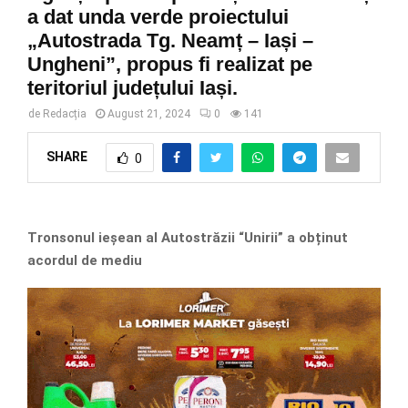
a dat unda verde proiectului
„Autostrada Tg. Neamț – Iași –
Ungheni”, propus fi realizat pe
teritoriul județului Iași.
de
Redacția
August 21, 2024
0
141
SHARE
0
Tronsonul ieșean al Autostrăzii “Unirii” a obținut
acordul de mediu