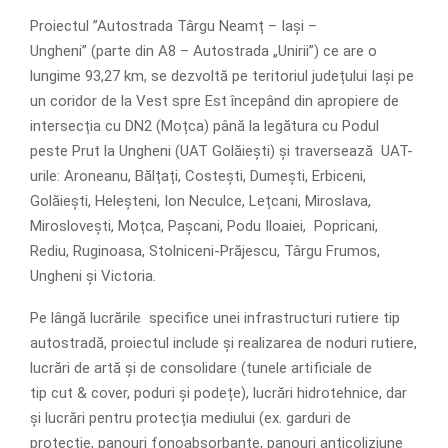
Proiectul ”Autostrada Târgu Neamț – Iași –
Ungheni” (parte din A8 – Autostrada „Unirii”) ce are o
lungime 93,27 km, se dezvoltă pe teritoriul județului Iași pe
un coridor de la Vest spre Est începând din apropiere de
intersecția cu DN2 (Moțca) până la legătura cu Podul
peste Prut la Ungheni (UAT Golăiești) și traversează UAT-
urile: Aroneanu, Bălțați, Costești, Dumești, Erbiceni,
Golăiești, Heleșteni, Ion Neculce, Lețcani, Miroslava,
Miroslovești, Moțca, Pașcani, Podu Iloaiei, Popricani,
Rediu, Ruginoasa, Stolniceni-Prăjescu, Târgu Frumos,
Ungheni și Victoria.
Pe lângă lucrările specifice unei infrastructuri rutiere tip
autostradă, proiectul include și realizarea de noduri rutiere,
lucrări de artă și de consolidare (tunele artificiale de
tip cut & cover, poduri și podețe), lucrări hidrotehnice, dar
și lucrări pentru protecția mediului (ex. garduri de
protecție, panouri fonoabsorbante, panouri anticoliziune