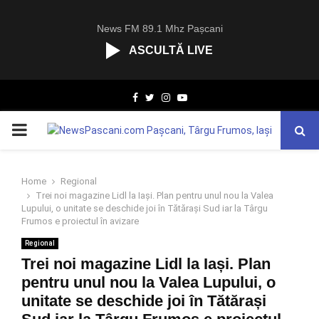
News FM 89.1 Mhz Pașcani
ASCULTĂ LIVE
R
Facebook
Twitter
Instagram
Youtube
C
A
PRIMARY
S
T
.
MENU
N
Home
Regional
E
Trei noi magazine Lidl la Iași. Plan pentru unul nou la Valea
T
Lupului, o unitate se deschide joi în Tătărași Sud iar la Târgu
Frumos e proiectul în avizare
Regional
Trei noi magazine Lidl la Iași. Plan
pentru unul nou la Valea Lupului, o
unitate se deschide joi în Tătărași