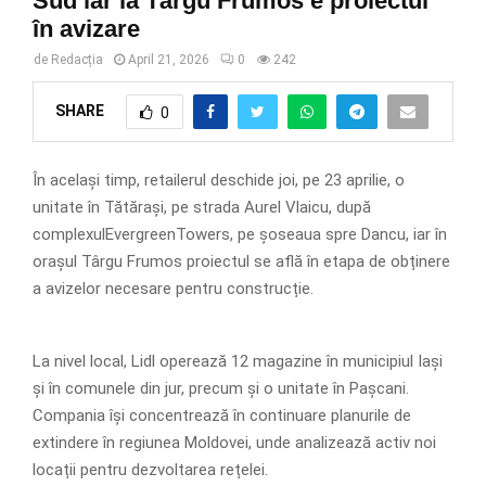
Sud iar la Târgu Frumos e proiectul
în avizare
de
Redacția
April 21, 2026
0
242
SHARE
0
În același timp, retailerul deschide joi, pe 23 aprilie, o
unitate în Tătărași, pe strada Aurel Vlaicu, după
complexulEvergreenTowers, pe șoseaua spre Dancu, iar în
orașul Târgu Frumos proiectul se află în etapa de obținere
a avizelor necesare pentru construcție.
La nivel local, Lidl operează 12 magazine în municipiul Iași
și în comunele din jur, precum și o unitate în Pașcani.
Compania își concentrează în continuare planurile de
extindere în regiunea Moldovei, unde analizează activ noi
locații pentru dezvoltarea rețelei.