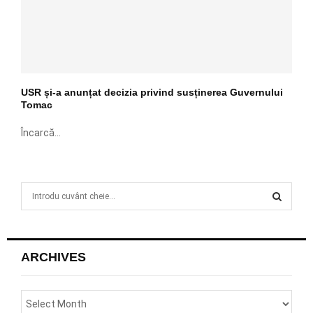
USR și-a anunțat decizia privind susținerea Guvernului
Tomac
Încarcă...
S
e
a
S
r
c
E
ARCHIVES
h
f
A
o
r
R