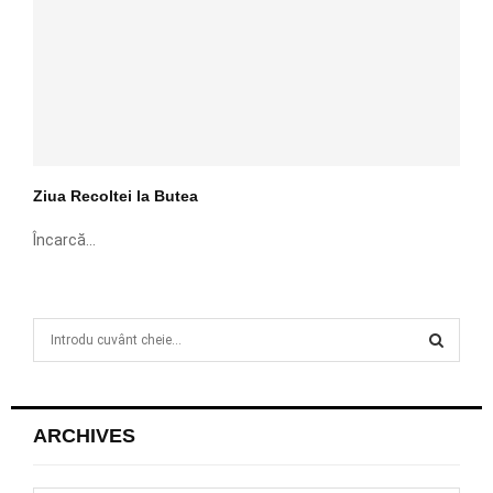
Ziua Recoltei la Butea
Încarcă...
S
e
a
S
r
c
E
ARCHIVES
h
f
A
o