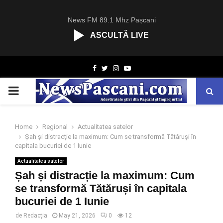
News FM 89.1 Mhz Pașcani
ASCULTĂ LIVE
R
Facebook
Twitter
Instagram
Youtube
C
A
PRIMARY
S
T
.
MENU
N
Home
Regional
Actualitatea satelor
E
Șah și distracție la maximum: Cum se transformă Tătăruși în
T
capitala bucuriei de 1 Iunie
Actualitatea satelor
Șah și distracție la maximum: Cum
se transformă Tătăruși în capitala
bucuriei de 1 Iunie
de
Redacția
May 21, 2026
0
12