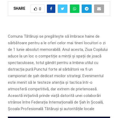
SHARE
0
Comuna Tătăruși se pregătește să îmbrace haine de
sărbătoare pentru a le oferi celor mai tineri locuitori o zi
de 1 Iunie absolut memorabilă. Anul acesta, Ziua Copilului
aduce la un loc o competiție a minții și spații de joacă
spectaculoase, totul gândit pentru a îmbina utilul cu
distracția pură.Punctul forte al sărbătorii va fi un
campionat de șah dedicat micilor strategi. Evenimentul
este menit să le testeze atenția și tactica într-o
atmosferă competitivă, dar extrem de prietenoasă.
Această inițiativă prinde viață datorită unei colaborări
strânse între Federația Internațională de Șah în Școală,
Școala Profesională Tătăruși și autoritățile locale