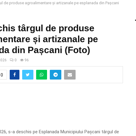
ul de produse agroalimentare și artizanale pe esplanada din Pașcani
chis târgul de produse
entare și artizanale pe
da din Pașcani (Foto)
 2026
0
96
0
2026, s-a deschis pe Esplanada Municipiului Pașcani târgul de