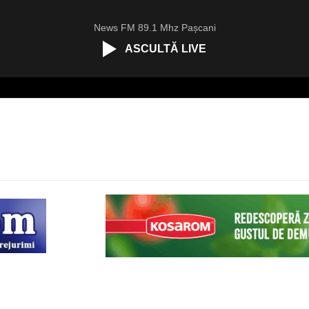
News FM 89.1 Mhz Pașcani
ASCULTĂ LIVE