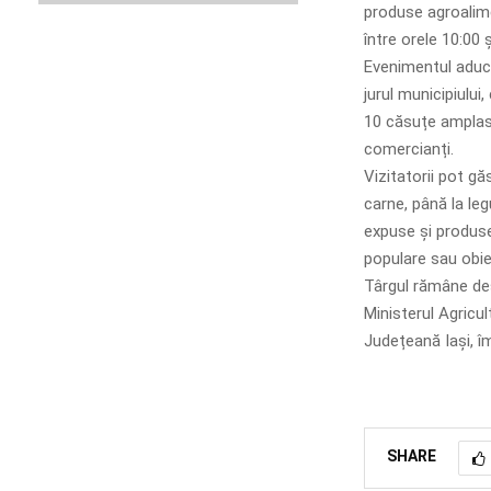
produse agroalime
între orele 10:00 ș
Evenimentul aduce 
jurul municipiulu
10 căsuțe amplas
comercianți.
Vizitatorii pot gă
carne, până la le
expuse și produse 
populare sau obiec
Târgul rămâne desc
Ministerul Agricult
Județeană Iași, îm
SHARE