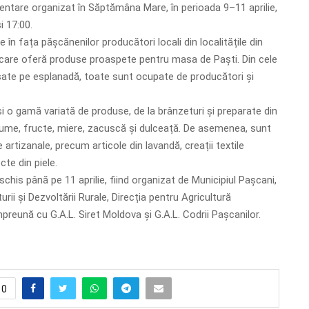
ntare organizat în Săptămâna Mare, în perioada 9–11 aprilie,
i 17:00.
în fața pășcănenilor producători locali din localitățile din
i, care oferă produse proaspete pentru masa de Paști. Din cele
ate pe esplanadă, toate sunt ocupate de producători și
si o gamă variată de produse, de la brânzeturi și preparate din
gume, fructe, miere, zacuscă și dulceață. De asemenea, sunt
artizanale, precum articole din lavandă, creații textile
te din piele.
his până pe 11 aprilie, fiind organizat de Municipiul Pașcani,
urii și Dezvoltării Rurale, Direcția pentru Agricultură
preună cu G.A.L. Siret Moldova și G.A.L. Codrii Pașcanilor.
0