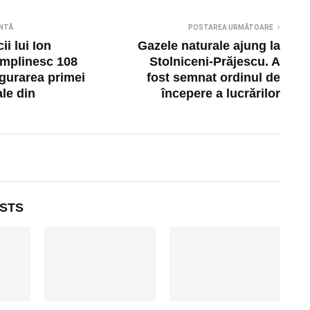
NTĂ
POSTAREA URMĂTOARE
ii lui Ion
Gazele naturale ajung la
împlinesc 108
Stolniceni-Prăjescu. A
ugurarea primei
fost semnat ordinul de
le din
începere a lucrărilor
STS