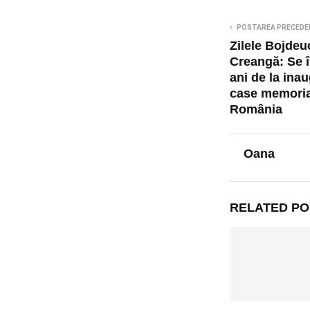
POSTAREA PRECEDE
Zilele Bojdeuc
Creangă: Se 
ani de la ina
case memoria
România
Oana
RELATED PO