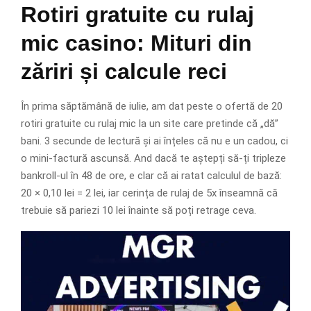
Rotiri gratuite cu rulaj
mic casino: Mituri din
zăriri și calcule reci
În prima săptămână de iulie, am dat peste o ofertă de 20
rotiri gratuite cu rulaj mic la un site care pretinde că „dă”
bani. 3 secunde de lectură și ai înțeles că nu e un cadou, ci
o mini-factură ascunsă. And dacă te aștepți să-ți tripleze
bankroll-ul în 48 de ore, e clar că ai ratat calculul de bază:
20 × 0,10 lei = 2 lei, iar cerința de rulaj de 5x înseamnă că
trebuie să pariezi 10 lei înainte să poți retrage ceva.