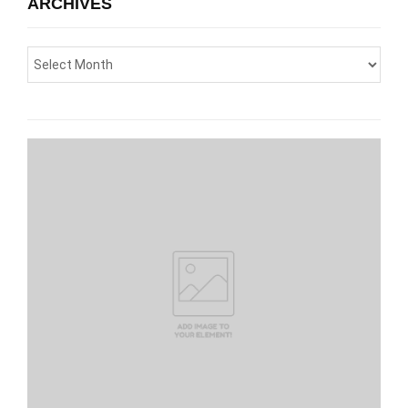
ARCHIVES
h
f
A
o
r
R
:
C
H