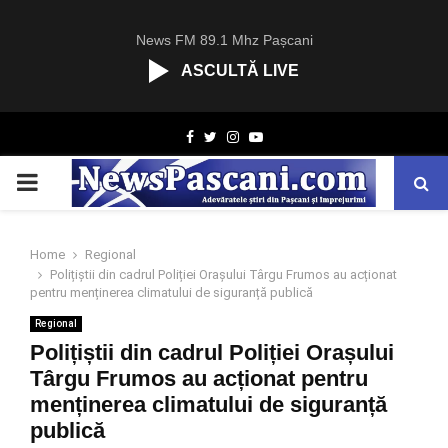
News FM 89.1 Mhz Pașcani
ASCULTĂ LIVE
R
Facebook
Twitter
Instagram
Youtube
C
A
PRIMARY
S
T
.
MENU
N
Home
Regional
E
Polițiștii din cadrul Poliției Orașului Târgu Frumos au acționat
T
pentru menținerea climatului de siguranță publică
Regional
Polițiștii din cadrul Poliției Orașului
Târgu Frumos au acționat pentru
menținerea climatului de siguranță
publică