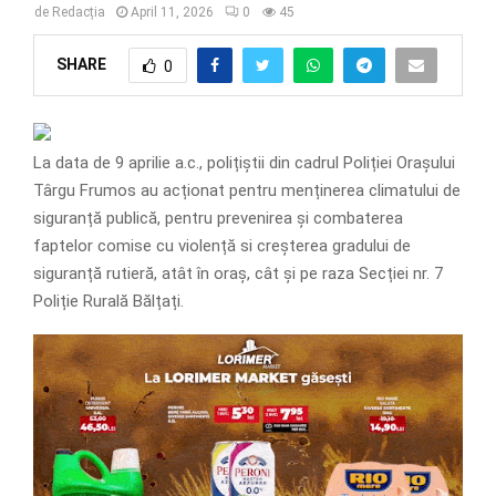
de
Redacția
April 11, 2026
0
45
SHARE
0
La data de 9 aprilie a.c., polițiștii din cadrul Poliției Orașului
Târgu Frumos au acționat pentru menținerea climatului de
siguranță publică, pentru prevenirea și combaterea
faptelor comise cu violență si creșterea gradului de
siguranță rutieră, atât în oraș, cât și pe raza Secției nr. 7
Poliție Rurală Bălțați.