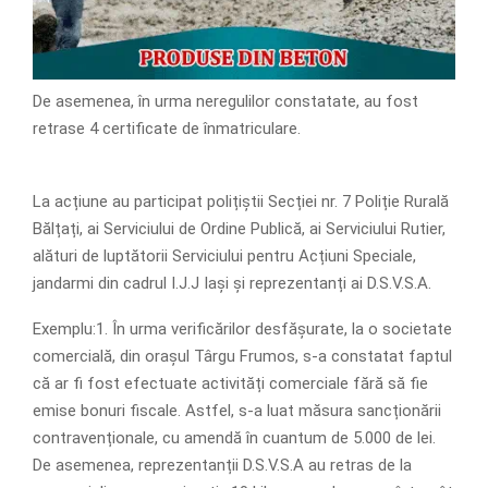
De asemenea, în urma neregulilor constatate, au fost
retrase 4 certificate de înmatriculare.
La acțiune au participat polițiștii Secției nr. 7 Poliție Rurală
Bălțați, ai Serviciului de Ordine Publică, ai Serviciului Rutier,
alături de luptătorii Serviciului pentru Acțiuni Speciale,
jandarmi din cadrul I.J.J Iași și reprezentanți ai D.S.V.S.A.
Exemplu:1. În urma verificărilor desfășurate, la o societate
comercială, din orașul Târgu Frumos, s-a constatat faptul
că ar fi fost efectuate activități comerciale fără să fie
emise bonuri fiscale. Astfel, s-a luat măsura sancționării
contravenționale, cu amendă în cuantum de 5.000 de lei.
De asemenea, reprezentanții D.S.V.S.A au retras de la