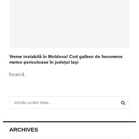
Vreme instabilă în Moldova! Cod galben de fenomene
meteo periculoase în județul Iași
Încarcă...
S
e
a
S
r
c
E
ARCHIVES
h
f