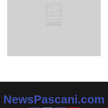
NewsPascani.com