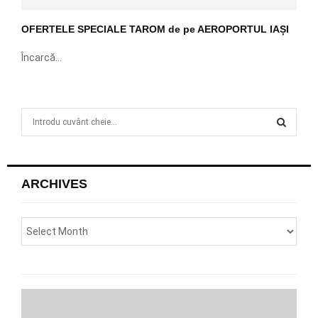
OFERTELE SPECIALE TAROM de pe AEROPORTUL IAȘI
Încarcă...
S
e
a
S
r
c
E
ARCHIVES
h
f
A
o
r
R
:
C
H