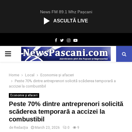
News FM 89.1 Mhz Pașcani
ASCULTĂ LIVE
R
Facebook
Twitter
Instagram
Youtube
C
A
PRIMARY
S
T
.
MENU
N
Home
Local
Economie și afaceri
E
Peste 70% dintre antreprenori solicită scăderea temporară a
T
accizei la combustibil
Economie și afaceri
Peste 70% dintre antreprenori solicită
scăderea temporară a accizei la
combustibil
de
Redacția
March 23, 2026
0
9