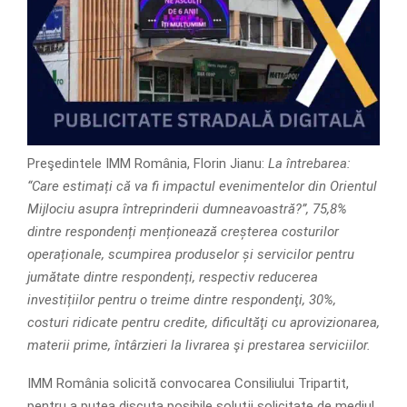
Preşedintele IMM România, Florin Jianu:
La întrebarea:
“Care estimați că va fi impactul evenimentelor din Orientul
Mijlociu asupra întreprinderii dumneavoastră?”, 75,8%
dintre respondenți menționează creșterea costurilor
operaționale, scumpirea produselor și servicilor pentru
jumătate dintre respondenți, respectiv reducerea
investițiilor pentru o treime dintre respondenţi, 30%,
costuri ridicate pentru credite, dificultăţi cu aprovizionarea,
materii prime, întârzieri la livrarea şi prestarea serviciilor.
IMM România solicită convocarea Consiliului Tripartit,
pentru a putea discuta posibile soluţii solicitate de mediul