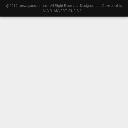
@2019 - newspascani.com. All Right Reserved. Designed and Developed by
M.G.R. ADVERTISING S.R.L.