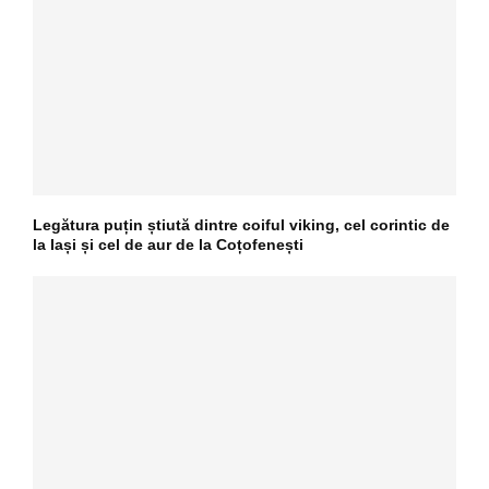
Legătura puțin știută dintre coiful viking, cel corintic de
la Iași și cel de aur de la Coțofenești