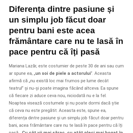
Diferența dintre pasiune și
un simplu job făcut doar
pentru bani este acea
frământare care nu te lasă în
pace pentru că îți pasă
Mariana Lazăr, este costumier de peste 30 de ani sau cum
ar spune ea, „
un soi de piele a actorului
”. Aceasta
afirmă că „nu există loc mai frumos pe lume decât
teatrul” și nu-și poate imagina făcând altceva. Ea spune
că fiecare zi aduce ceva nou, niciodată nu e la fel.
Noaptea visează costumele și nu poate dormi dacă știe
că ceva nu este pregătit. Aceasta este, spune ea,
diferența dintre pasiune și un simplu job făcut doar pentru
bani, acea frământare care nu te lasă în pace pentru că îți
pasă. „
Cu cât vii mai sărac, cu atât pleci mai bogat în