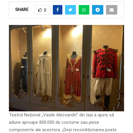
SHARE
0
Teatrul Național „Vasile Alecsandri” din Iași a ajuns să
adune aproape 800.000 de costume sau piese
componente ale acestora. „Deși recondiționarea poate