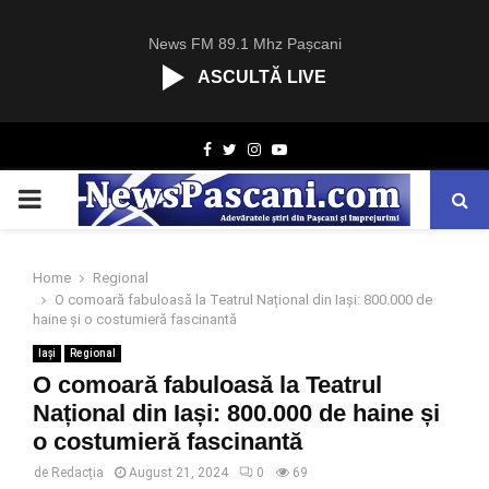
News FM 89.1 Mhz Pașcani
ASCULTĂ LIVE
R
Facebook
Twitter
Instagram
Youtube
C
A
PRIMARY
S
T
.
MENU
N
Home
Regional
E
O comoară fabuloasă la Teatrul Național din Iași: 800.000 de
T
haine și o costumieră fascinantă
Iași
Regional
O comoară fabuloasă la Teatrul
Național din Iași: 800.000 de haine și
o costumieră fascinantă
de
Redacția
August 21, 2024
0
69