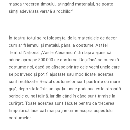
masca trecerea timpului, atingând materialul, se poate
simți adevărata vârstă a rochiilor”
În teatru totul se refolosește, de la materialele de decor,
cum ar fi lemnul și metalul, până la costume. Astfel,
Teatrul Național „Vasile Alecsandri” din Iași a ajuns să
adune aproape 800.000 de costume. Deși încă se creează
costume noi, dacă se găsesc printre cele vechi unele care
se potrivesc și pot fi ajustate sau modificate, acestea
sunt reutilizate. Restul costumelor sunt păstrate cu mare
grijă, depozitate într-un spațiu unde podeaua este stropită
periodic cu naftalină, iar din când în când sunt trimise la
curățat. Toate acestea sunt făcute pentru ca trecerea
timpului să lase cât mai puține urme asupra aspectului
costumelor.