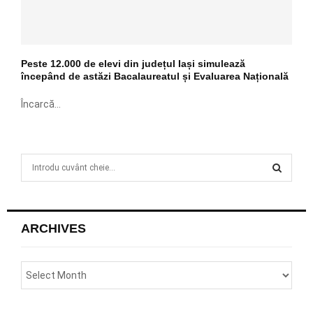
Peste 12.000 de elevi din județul Iași simulează
începând de astăzi Bacalaureatul și Evaluarea Națională
Încarcă...
S
e
a
S
r
c
E
ARCHIVES
h
f
A
o
r
R
:
C