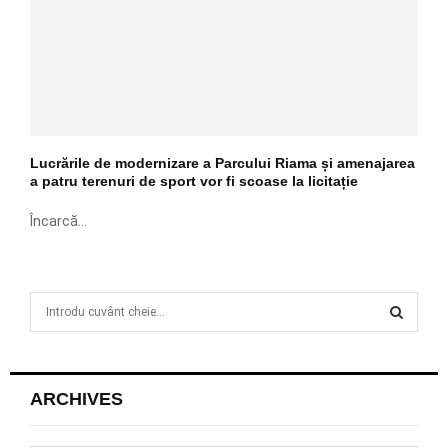
Lucrările de modernizare a Parcului Riama și amenajarea
a patru terenuri de sport vor fi scoase la licitație
Încarcă...
S
e
a
S
r
c
E
ARCHIVES
h
f
A