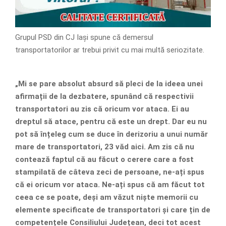
Grupul PSD din CJ Iași spune că demersul
transportatorilor ar trebui privit cu mai multă seriozitate.
„Mi se pare absolut absurd să pleci de la ideea unei
afirmații de la dezbatere, spunând că respectivii
transportatori au zis că oricum vor ataca. Ei au
dreptul să atace, pentru că este un drept. Dar eu nu
pot să înțeleg cum se duce în derizoriu a unui număr
mare de transportatori, 23 văd aici. Am zis că nu
contează faptul că au făcut o cerere care a fost
stampilată de câteva zeci de persoane, ne-ați spus
că ei oricum vor ataca. Ne-ați spus că am făcut tot
ceea ce se poate, deși am văzut niște memorii cu
elemente specificate de transportatori și care țin de
competențele Consiliului Județean, deci tot acest