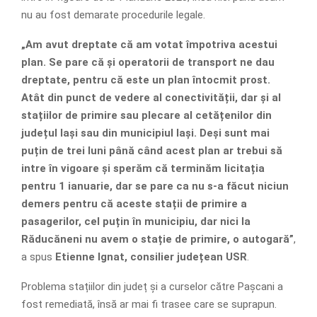
nu au fost demarate procedurile legale.
„Am avut dreptate că am votat împotriva acestui
plan. Se pare că și operatorii de transport ne dau
dreptate, pentru că este un plan întocmit prost.
Atât din punct de vedere al conectivității, dar și al
stațiilor de primire sau plecare al cetățenilor din
județul Iași sau din municipiul Iași. Deși sunt mai
puțin de trei luni până când acest plan ar trebui să
intre în vigoare și sperăm că terminăm licitația
pentru 1 ianuarie, dar se pare ca nu s-a făcut niciun
demers pentru că aceste stații de primire a
pasagerilor, cel puțin în municipiu, dar nici la
Răducăneni nu avem o stație de primire, o autogară”
,
a spus
Etienne Ignat, consilier județean USR
.
Problema stațiilor din județ și a curselor către Pașcani a
fost remediată, însă ar mai fi trasee care se suprapun.