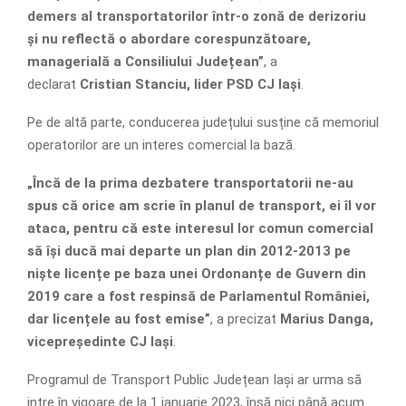
demers al transportatorilor într-o zonă de derizoriu
și nu reflectă o abordare corespunzătoare,
managerială a Consiliului Județean”
, a
declarat
Cristian Stanciu, lider PSD CJ Iași
.
Pe de altă parte, conducerea județului susține că memoriul
operatorilor are un interes comercial la bază.
„Încă de la prima dezbatere transportatorii ne-au
spus că orice am scrie în planul de transport, ei îl vor
ataca, pentru că este interesul lor comun comercial
să își ducă mai departe un plan din 2012-2013 pe
niște licențe pe baza unei Ordonanțe de Guvern din
2019 care a fost respinsă de Parlamentul României,
dar licențele au fost emise”
, a precizat
Marius Danga,
vicepreședinte CJ Iași
.
Programul de Transport Public Județean Iași ar urma să
intre în vigoare de la 1 ianuarie 2023, însă nici până acum