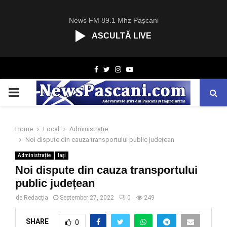
News FM 89.1 Mhz Pașcani
ASCULTĂ LIVE
R
Facebook
Twitter
Instagram
Youtube
C
A
PRIMARY
S
T
.
MENU
N
Home
Local
Administrație
E
Noi dispute din cauza transportului public județean
T
Administrație
Iași
Noi dispute din cauza transportului
public județean
de
Redacția
September 27, 2022
0
249
SHARE
0