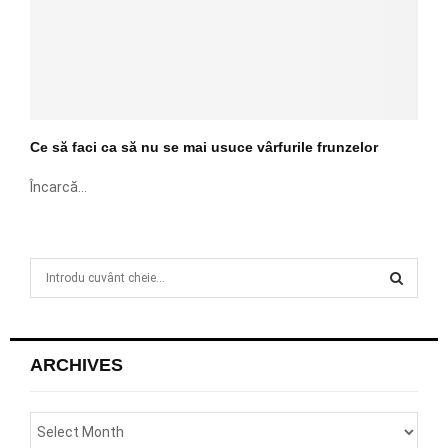
Ce să faci ca să nu se mai usuce vârfurile frunzelor
Încarcă...
S
e
a
S
r
c
E
ARCHIVES
h
f
A
o
r
R