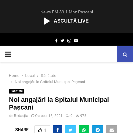
News FM 89.1 Mhz Pașcani
ASCULTĂ LIVE
R
Facebook
Twitter
Instagram
Youtube
C
A
PRIMARY
S
T
.
MENU
N
Home
Local
Sănătate
E
Noi angajări la Spitalul Municipal Pașcani
T
Sănătate
Noi angajări la Spitalul Municipal
Pașcani
de
Redacția
October 13, 2021
0
978
SHARE
1