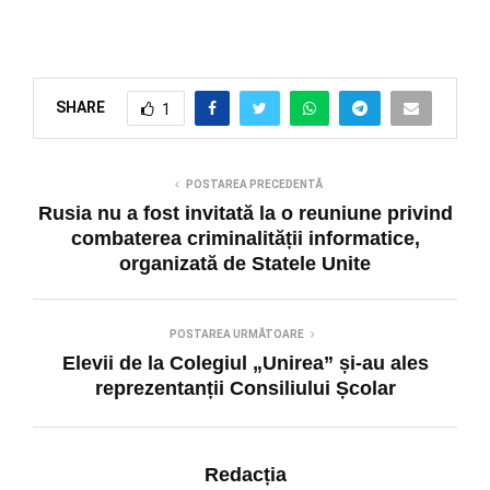
SHARE
1
POSTAREA PRECEDENTĂ
Rusia nu a fost invitată la o reuniune privind
combaterea criminalității informatice,
organizată de Statele Unite
POSTAREA URMĂTOARE
Elevii de la Colegiul „Unirea” și-au ales
reprezentanții Consiliului Școlar
Redacția