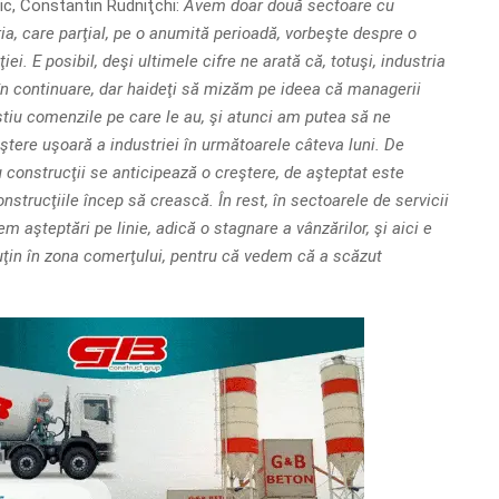
ic, Constantin Rudniţchi:
Avem doar două sectoare cu
ia, care parţial, pe o anumită perioadă, vorbeşte despre o
iei. E posibil, deşi ultimele cifre ne arată că, totuşi, industria
 în continuare, dar haideţi să mizăm pe ideea că managerii
 ştiu comenzile pe care le au, şi atunci am putea să ne
ştere uşoară a industriei în următoarele câteva luni. De
construcţii se anticipează o creştere, de aşteptat este
nstrucţiile încep să crească. În rest, în sectoarele de servicii
m aşteptări pe linie, adică o stagnare a vânzărilor, şi aici e
uţin în zona comerţului, pentru că vedem că a scăzut