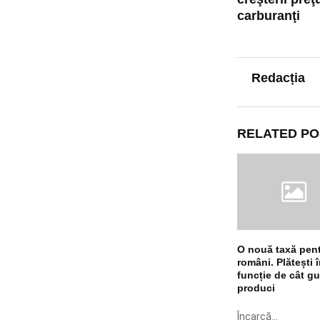
carburanţi
Redacția
RELATED PO
O nouă taxă pen
români. Plătești 
funcție de cât g
produci
Încarcă...