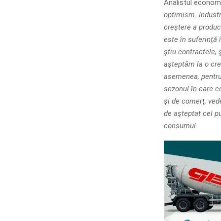
Analistul econom
optimism. Industr
creştere a producţ
este în suferinţă
ştiu contractele,
aşteptăm la o cre
asemenea, pentru 
sezonul în care co
şi de comerţ, vede
de aşteptat cel p
consumul.