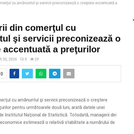
merţul cu amănuntul şi servicii preconizează o creştere accentuată a
ii din comerţul cu
l şi servicii preconizează o
 accentuată a preţurilor
h 30, 2026
0
29
0
erţul cu amănuntul şi servicii preconizează o creştere
urilor pentru următoarele două luni, arată datele unei
de Institutul Naţional de Statistică. Totodată, managerii din
economice estimează o relativă stabilitate a numărului de