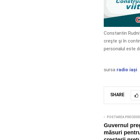
Constantin Rudniţ
creşte şi în cont
personalul este d
sursa
radio iași
SHARE
POSTAREA PRECEDE
Guvernul pre
măsuri pentr
creşterii preţu