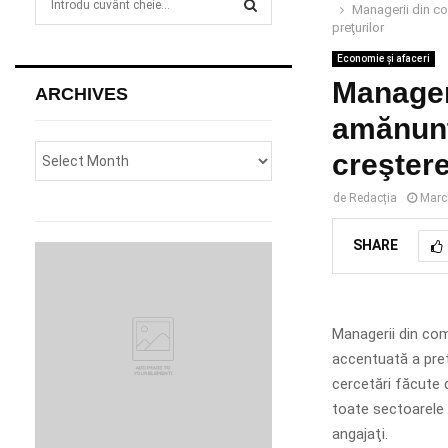
Managerii din co
e
preţurilor
a
S
r
Economie și afaceri
c
Manager
E
ARCHIVES
h
amănuntu
f
A
o
creştere
r
R
:
de
Redacția
Marc
C
SHARE
H
Managerii din com
accentuată a preţ
cercetări făcute 
toate sectoarele 
angajaţi.