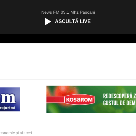
News FM 89.1 Mhz Pașcani
ASCULTĂ LIVE
conomie și afaceri