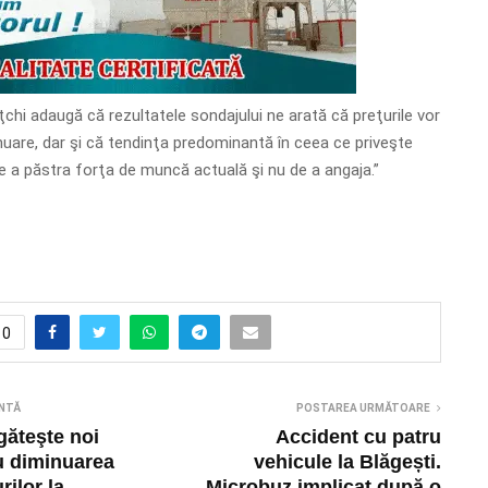
chi adaugă că rezultatele sondajului ne arată că preţurile vor
inuare, dar şi că tendinţa predominantă în ceea ce priveşte
e a păstra forţa de muncă actuală şi nu de a angaja.”
0
NTĂ
POSTAREA URMĂTOARE
găteşte noi
Accident cu patru
u diminuarea
vehicule la Blăgești.
rilor la
Microbuz implicat după o