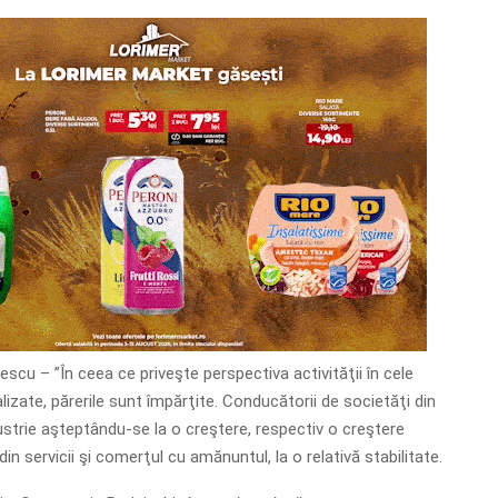
lescu – ”În ceea ce priveşte perspectiva activităţii în cele
izate, părerile sunt împărţite. Conducătorii de societăţi din
dustrie aşteptându-se la o creştere, respectiv o creştere
din servicii şi comerţul cu amănuntul, la o relativă stabilitate.