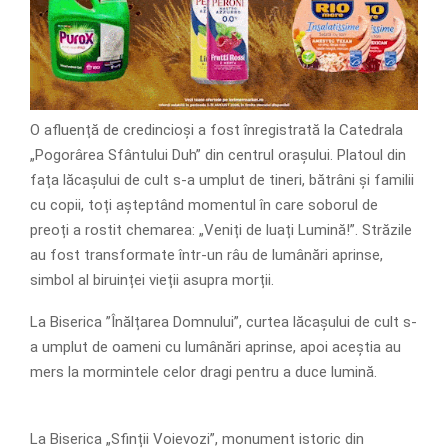
O afluență de credincioși a fost înregistrată la Catedrala
„Pogorârea Sfântului Duh” din centrul orașului. Platoul din
fața lăcașului de cult s-a umplut de tineri, bătrâni și familii
cu copii, toți așteptând momentul în care soborul de
preoți a rostit chemarea: „Veniți de luați Lumină!”. Străzile
au fost transformate într-un râu de lumânări aprinse,
simbol al biruinței vieții asupra morții.
La Biserica ”Înălțarea Domnului”, curtea lăcașului de cult s-
a umplut de oameni cu lumânări aprinse, apoi aceștia au
mers la mormintele celor dragi pentru a duce lumină.
La Biserica „Sfinții Voievozi”, monument istoric din