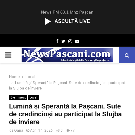
News FM 89.1 Mhz Pașcani
ASCULTĂ LIVE
R
Facebook
Twitter
Instagram
Youtube
C
A
PRIMARY
S
T
.
MENU
N
Home
Local
E
Lumină și Speranță la Pașcani. Sute de credincioși au participat
T
la Slujba de Înviere
Eveniment
Local
Lumină și Speranță la Pașcani. Sute
de credincioși au participat la Slujba
de Înviere
de
Oana
April 14, 2026
0
77