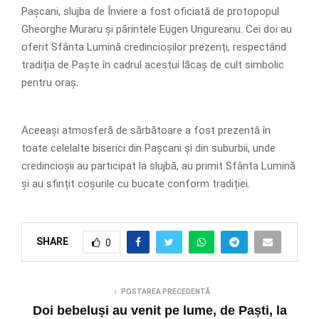
Pașcani, slujba de Înviere a fost oficiată de protopopul
Gheorghe Muraru și părintele Eugen Ungureanu. Cei doi au
oferit Sfânta Lumină credincioșilor prezenți, respectând
tradiția de Paște în cadrul acestui lăcaș de cult simbolic
pentru oraș.
Aceeași atmosferă de sărbătoare a fost prezentă în
toate celelalte biserici din Pașcani și din suburbii, unde
credincioșii au participat la slujbă, au primit Sfânta Lumină
și au sfințit coșurile cu bucate conform tradiției.
SHARE
0
POSTAREA PRECEDENTĂ
Doi bebeluși au venit pe lume, de Paști, la