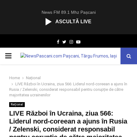
News FM 89.1 Mhz Pașcani
ASCULTĂ LIVE
R
Facebook
Twitter
Instagram
Youtube
C
A
PRIMARY
S
T
.
MENU
N
Home
Național
E
LIVE Război în Ucraina, ziua 566: Liderul nord-coreean a ajuns în
T
Rusia / Zelenski, considerat responsabil pentru corupție de către
majoritatea ucrainenilor
Național
LIVE Război în Ucraina, ziua 566:
Liderul nord-coreean a ajuns în Rusia
/ Zelenski, considerat responsabil