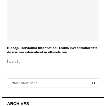
Blocajul serviciilor informatice: Teama investitorilor față
de risc s-a intensificat în ultimele ore
Încarcă...
S
e
a
S
r
c
E
ARCHIVES
h