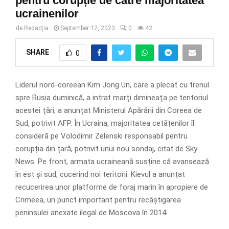
pentru corupție de către majoritatea
ucrainenilor
de
Redacția
September 12, 2023
0
42
SHARE
0
Liderul nord-coreean Kim Jong Un, care a plecat cu trenul
spre Rusia duminică, a intrat marţi dimineaţa pe teritoriul
acestei ţări, a anunţat Ministerul Apărării din Coreea de
Sud, potrivit AFP. În Ucraina, majoritatea cetățenilor îl
consideră pe Volodimir Zelenski responsabil pentru
corupția din țară, potrivit unui nou sondaj, citat de Sky
News. Pe front, armata ucraineană susține că avansează
în est și sud, cucerind noi teritorii. Kievul a anunțat
recucerirea unor platforme de foraj marin în apropiere de
Crimeea, un punct important pentru recâștigarea
peninsulei anexate ilegal de Moscova în 2014.