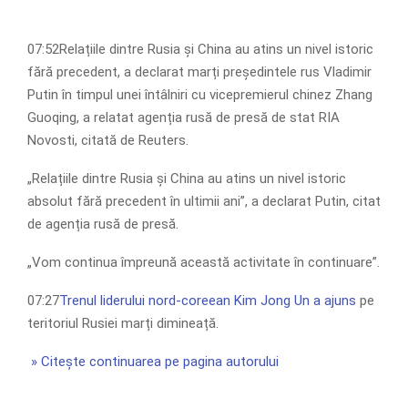
07:52Relațiile dintre Rusia și China au atins un nivel istoric
fără precedent, a declarat marți președintele rus Vladimir
Putin în timpul unei întâlniri cu vicepremierul chinez Zhang
Guoqing, a relatat agenția rusă de presă de stat RIA
Novosti, citată de Reuters.
„Relațiile dintre Rusia și China au atins un nivel istoric
absolut fără precedent în ultimii ani”, a declarat Putin, citat
de agenția rusă de presă.
„Vom continua împreună această activitate în continuare”.
07:27
Trenul liderului nord-coreean Kim Jong Un a ajuns
pe
teritoriul Rusiei marți dimineață.
» Citește continuarea pe pagina autorului