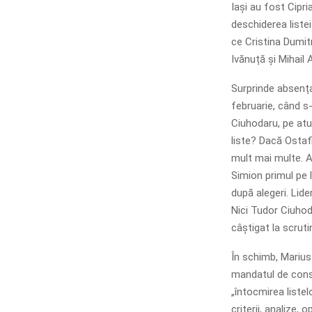
Iași au fost Cipri
deschiderea liste
ce Cristina Dumitr
Ivănuță și Mihail 
Surprinde absența
februarie, când s
Ciuhodaru, pe atu
liste? Dacă Ostaf
mult mai multe. A
Simion primul pe 
după alegeri. Lid
Nici Tudor Ciuhod
câștigat la scruti
În schimb, Marius
mandatul de consi
„întocmirea liste
criterii, analize, o