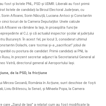
 fost și listele PNL, PSD și UDMR. Liberalii au fost primii
trat listele de candidați la Biroul Electoral Județean, cu
 Sorin Afloarei, Sorin Năcuță, Luciana Antoci și Constantin
 cinci locuri de la Camera Deputaților. Unele calcule
că Afloarei va rămâne la Iași, în proaspăta funcție
epreședinte al CJ, și că actualul inspector școlar al județului
tru București. În acest fel, pe locul 3, considerat ultimul
 Constantin Dolachi, care tocmai și-a „sacrificat” jobul de
patibil cu postura de candidat. Primii candidați ai PNL la
 Rusu, în prezent secretar adjunct la Secretariatul General al
eo Vatră, directorul general al Aeroportului Iași.
țiune, de la PSD, la fricțiune
i lui Mircea Geoană, România în Acțiune, sunt deschise de foști
ali, Liviu Brătescu, la Senat, și Mihaela Popa, la Camera
e care „Ziarul de Iași” a relatat cum au fost modificate la