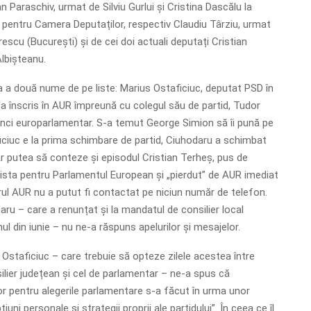
an Paraschiv, urmat de Silviu Gurlui și Cristina Dascălu la
i pentru Camera Deputaților, respectiv Claudiu Târziu, urmat
escu (București) și de cei doi actuali deputați Cristian
Albișteanu.
 a două nume de pe liste: Marius Ostaficiuc, deputat PSD în
-a înscris în AUR împreună cu colegul său de partid, Tudor
nci europarlamentar. S-a temut George Simion să îi pună pe
iciuc e la prima schimbare de partid, Ciuhodaru a schimbat
r putea să conteze și episodul Cristian Terheș, pus de
lista pentru Parlamentul European și „pierdut” de AUR imediat
erul AUR nu a putut fi contactat pe niciun număr de telefon.
aru – care a renunțat și la mandatul de consilier local
nul din iunie – nu ne-a răspuns apelurilor și mesajelor.
 Ostaficiuc – care trebuie să opteze zilele acestea între
lier județean și cel de parlamentar – ne-a spus că
lor pentru alegerile parlamentare s-a făcut în urma unor
pțiuni personale și strategii proprii ale partidului”. În ceea ce îl