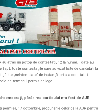
UR au atras un potop de contestații, 12 la număr. Toate au
 fapt, toate contestațiile care au vizat liste de candidați la
 găsite „neîntemeiate” de instanță, ori s-a constatat
colo de termenul permis de lege.
al-democrați, părăsirea partidului n-a fost de AUR
zi permisă, 17 octombrie, propunerile celor de la AUR pentru