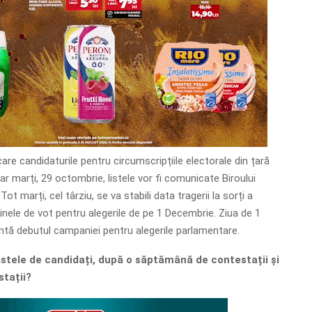
care candidaturile pentru circumscripțiile electorale din țară
iar marți, 29 octombrie, listele vor fi comunicate Biroului
Tot marți, cel târziu, se va stabili data tragerii la sorți a
tinele de vot pentru alegerile de pe 1 Decembrie. Ziua de 1
ntă debutul campaniei pentru alegerile parlamentare.
istele de candidați, după o săptămână de contestații și
stații?