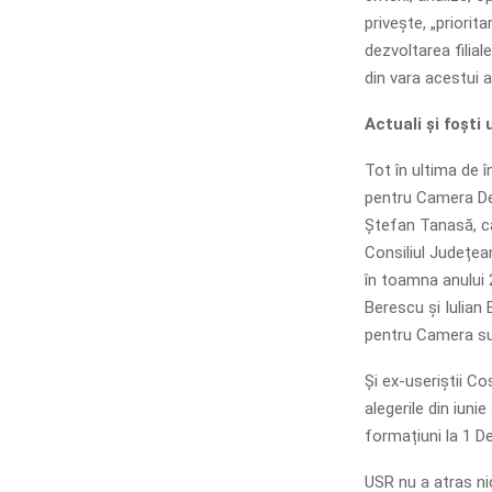
privește, „priorit
dezvoltarea filiale
din vara acestui a
Actuali și foști
Tot în ultima de î
pentru Camera Dep
Ștefan Tanasă, c
Consiliul Județea
în toamna anului 
Berescu și Iulian
pentru Camera sup
Și ex-useriștii Co
alegerile din iuni
formațiuni la 1 De
USR nu a atras nic