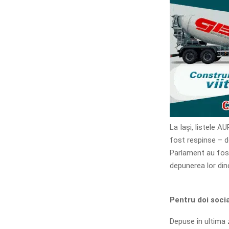
La Iași, listele A
fost respinse – de
Parlament au fost
depunerea lor din
Pentru doi soci
Depuse în ultima 