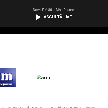
News FM 89.1 Mhz Pașcani
ASCULTĂ LIVE
ați la parlamentare din Iași: Ce jocuri s-au făcut pe ultima sută de metri