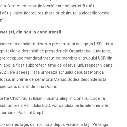
ară a fost o construcție locală care să permită atât
i cât și valorificarea rezultatelor obținute la alegerile locale
n”.
 useriști, din nou la concurență
nscriere a candidaturilor s-a prezentat și delegația USR. Lista
utaților e deschisă de președintele Organizației Județene,
are începuse mandatul trecut ca membru al grupului USR din
n, apoi a fost subprefect timp de câteva luni, respectiv până
2021. Pe aceeași listă urmează actualul deputat Monica
 Bucșă, în vreme ce senatorul Marius Bodea deschide lista
erioară, urmat de Irina Dobrin.
sette Chichirău și Iulian Hușanu, aleși în Consiliul Local la
e sub umbrela Partidului ECO, vor candida pe listele unei alte
cembrie, Partidul Drept.
io contestație, dar nici nu a depus vreuna la Iași. Pe lângă