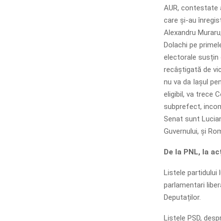
AUR, contestate au
care și-au înregis
Alexandru Muraru,
Dolachi pe primele
electorale susțin 
recâștigată de vic
nu va da Iașul pen
eligibil, va trece
subprefect, incom
Senat sunt Lucian
Guvernului, și Rom
De la PNL, la ac
Listele partidulu
parlamentari liber
Deputaților.
Listele PSD, despr