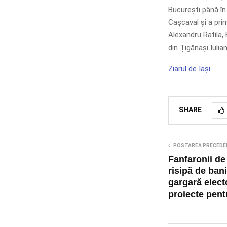
București până în
Cașcaval și a prim
Alexandru Rafila,
din Țigănași Iulia
Ziarul de Iași
SHARE
POSTAREA PRECEDE
Fanfaronii de 
risipă de bani
gargară elect
proiecte pentr