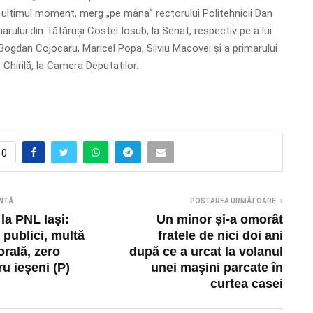
 ultimul moment, merg „pe mâna” rectorului Politehnicii Dan
arului din Tătăruși Costel Iosub, la Senat, respectiv pe a lui
 Bogdan Cojocaru, Maricel Popa, Silviu Macovei și a primarului
n Chirilă, la Camera Deputaților.
0
NTĂ
POSTAREA URMĂTOARE
la PNL Iași:
Un minor și-a omorât
 publici, multă
fratele de nici doi ani
orală, zero
după ce a urcat la volanul
u ieșeni (P)
unei maşini parcate în
curtea casei