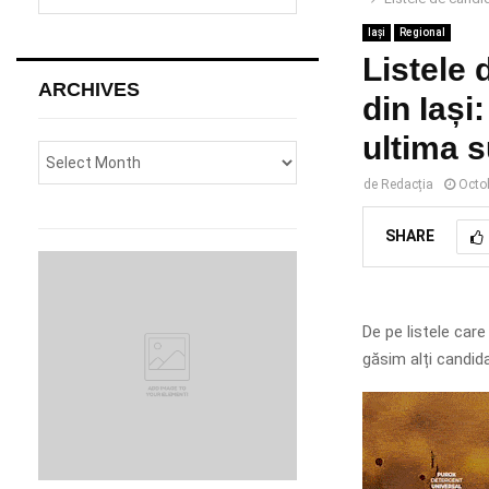
e
a
Iași
Regional
S
r
Listele 
c
E
ARCHIVES
h
din Iași
f
A
ultima s
o
r
R
de
Redacția
Octo
:
C
SHARE
H
De pe listele care
găsim alți candida