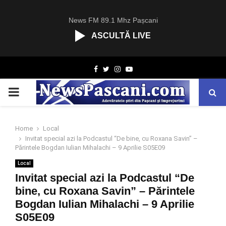
News FM 89.1 Mhz Pașcani
ASCULTĂ LIVE
R
Facebook
Twitter
Instagram
Youtube
C
A
PRIMARY
S
T
.
MENU
N
Home
Local
E
Invitat special azi la Podcastul “De bine, cu Roxana Savin” –
T
Părintele Bogdan Iulian Mihalachi – 9 Aprilie S05E09
Local
Invitat special azi la Podcastul “De
bine, cu Roxana Savin” – Părintele
Bogdan Iulian Mihalachi – 9 Aprilie
S05E09