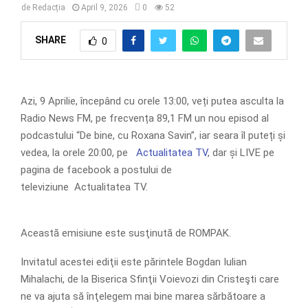
de
Redacția
April 9, 2026
0
52
SHARE
0
Azi, 9 Aprilie, începând cu orele 13:00, veți putea asculta la
Radio News FM, pe frecvența 89,1 FM un nou episod al
podcastului “De bine, cu Roxana Savin”, iar seara îl puteți și
vedea, la orele 20:00, pe
Actualitatea TV
, dar și LIVE pe
pagina de facebook a postului de
televiziune Actualitatea TV.
Această emisiune este susţinută de ROMPAK.
Invitatul acestei ediţii este părintele Bogdan Iulian
Mihalachi, de la Biserica Sfinţii Voievozi din Cristeşti care
ne va ajuta să înţelegem mai bine marea sărbătoare a