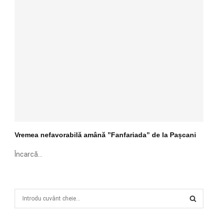
Vremea nefavorabilă amână ”Fanfariada” de la Pașcani
Încarcă...
S
e
a