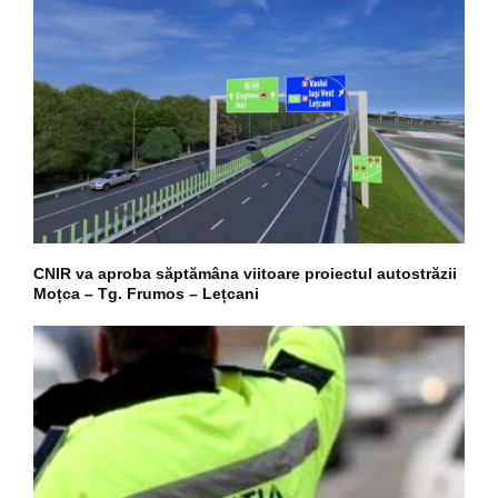
CNIR va aproba săptămâna viitoare proiectul autostrăzii
Moțca – Tg. Frumos – Lețcani