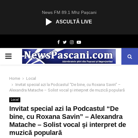
News FM 89.1 Mhz Pașcani
ASCULTĂ LIVE
R
Facebook
Twitter
Instagram
Youtube
C
A
PRIMARY
S
T
.
MENU
N
Home
Local
E
Invitat special azi la Podcastul “De bine, cu Roxana Savin” –
T
Alexandra Matache – Solist vocal şi interpret de muzică populară
Local
Invitat special azi la Podcastul “De
bine, cu Roxana Savin” – Alexandra
Matache – Solist vocal şi interpret de
muzică populară