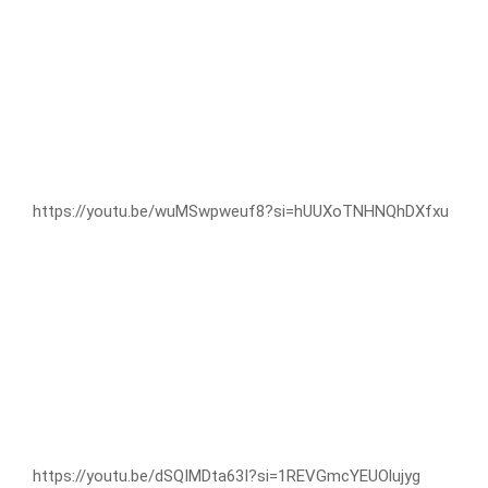
https://youtu.be/wuMSwpweuf8?si=hUUXoTNHNQhDXfxu
https://youtu.be/dSQIMDta63I?si=1REVGmcYEUOlujyg