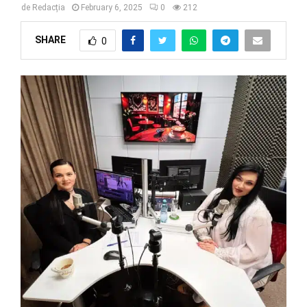
de
Redacția
February 6, 2025
0
212
SHARE
0