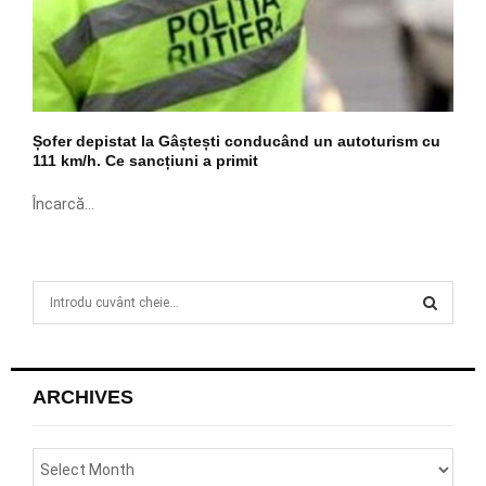
Șofer depistat la Gâștești conducând un autoturism cu
111 km/h. Ce sancțiuni a primit
Încarcă...
S
e
a
S
r
c
E
ARCHIVES
h
f
A
o
r
R