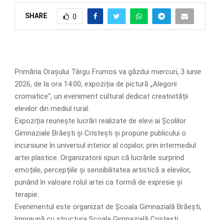
SHARE
0
Primăria Orașului Târgu Frumos va găzdui miercuri, 3 iunie
2026, de la ora 14:00, expoziția de pictură „Alegorii
cromatice”, un eveniment cultural dedicat creativității
elevilor din mediul rural.
Expoziția reunește lucrări realizate de elevi ai Școlilor
Gimnaziale Brăești și Cristești și propune publicului o
incursiune în universul interior al copiilor, prin intermediul
artei plastice. Organizatorii spun că lucrările surprind
emoțiile, percepțiile și sensibilitatea artistică a elevilor,
punând în valoare rolul artei ca formă de expresie și
terapie.
Evenimentul este organizat de Școala Gimnazială Brăești,
împreună cu structura Școala Gimnazială Cristești.