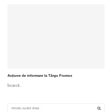
Acțiune de informare la Târgu Frumos
Încarcă...
S
e