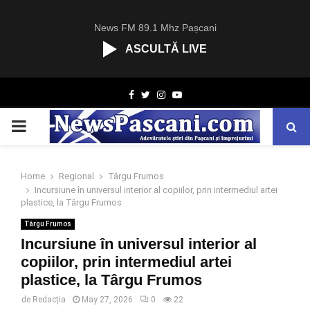
News FM 89.1 Mhz Pașcani
ASCULTĂ LIVE
R
Facebook
Twitter
Instagram
Youtube
C
A
PRIMARY
S
T
.
MENU
N
Home
Regional
Târgu Frumos
E
Incursiune în universul interior al copiilor, prin intermediul artei
T
plastice, la Târgu Frumos
Târgu Frumos
Incursiune în universul interior al
copiilor, prin intermediul artei
plastice, la Târgu Frumos
de
Redacția
May 27, 2026
0
22