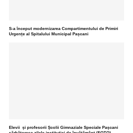
S-a început modernizarea Compartimentului de Primiri
Urgențe al Spitalului Municipal Pașcani
Elevii și profesorii Școlii Gimnaziale Speciale Pașcani
sărbătoresc zilele instituției de învățământ (FOTO)