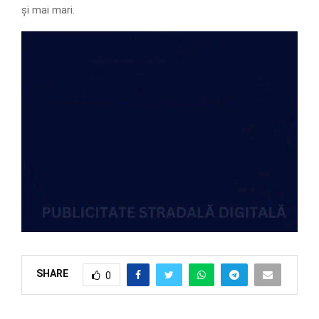
și mai mari.
SHARE
0