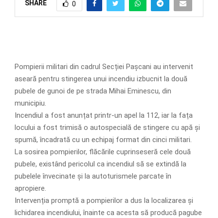
SHARE
0
Pompierii militari din cadrul Secției Pașcani au intervenit
aseară pentru stingerea unui incendiu izbucnit la două
pubele de gunoi de pe strada Mihai Eminescu, din
municipiu.
Incendiul a fost anunțat printr-un apel la 112, iar la fața
locului a fost trimisă o autospecială de stingere cu apă și
spumă, încadrată cu un echipaj format din cinci militari.
La sosirea pompierilor, flăcările cuprinseseră cele două
pubele, existând pericolul ca incendiul să se extindă la
pubelele învecinate și la autoturismele parcate în
apropiere.
Intervenția promptă a pompierilor a dus la localizarea și
lichidarea incendiului, înainte ca acesta să producă pagube