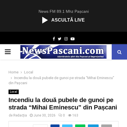
News FM 89.1 Mhz Pașcani
ASCULTĂ LIVE
R
Facebook
Twitter
Instagram
Youtube
C
A
PRIMARY
S
T
.
MENU
N
Home
Local
E
Incendiu la două pubele de gunoi pe strada “Mihai Eminescu”
T
din Pașcani
Local
Incendiu la două pubele de gunoi pe
strada “Mihai Eminescu” din Pașcani
de
Redacția
June 30, 2026
0
163