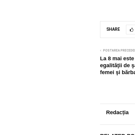
SHARE
POSTAREA PRECEDE
La 8 mai este
egalităţii de 
femei şi bărba
Redacția