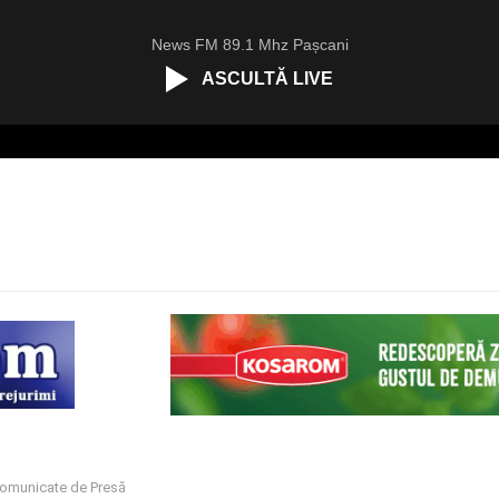
News FM 89.1 Mhz Pașcani
ASCULTĂ LIVE
omunicate de Presă