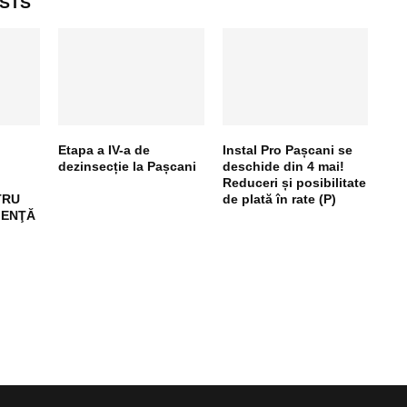
STS
Etapa a IV-a de
Instal Pro Pașcani se
dezinsecție la Pașcani
deschide din 4 mai!
Reduceri și posibilitate
TRU
de plată în rate (P)
GENŢĂ