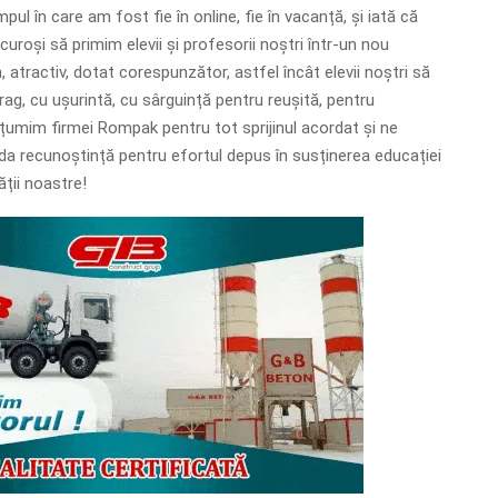
pul în care am fost fie în online, fie în vacanță, și iată că
uroși să primim elevii și profesorii noștri într-un nou
 atractiv, dotat corespunzător, astfel încât elevii noștri să
rag, cu ușurintă, cu sârguință pentru reușită, pentru
umim firmei Rompak pentru tot sprijinul acordat și ne
 recunoștință pentru efortul depus în susținerea educației
ății noastre!