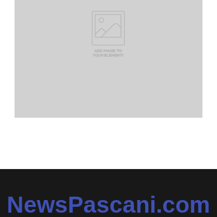
NewsPascani.com