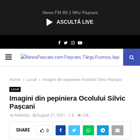
News FM 89.1 Mhz Pașcani
ASCULTĂ LIVE
R
Facebook
Twitter
Instagram
Youtube
C
A
PRIMARY
S
T
.
MENU
N
Home
Local
Imagini din pepiniera Ocolului Silvic Pașcani
E
Local
T
Imagini din pepiniera Ocolului Silvic
Pașcani
de
Redacția
August 27, 2021
0
236
SHARE
0