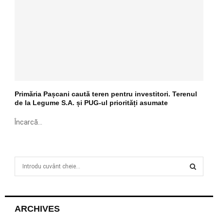
Primăria Pașcani caută teren pentru investitori. Terenul
de la Legume S.A. și PUG-ul priorități asumate
Încarcă...
S
e
a
S
r
c
E
ARCHIVES
h