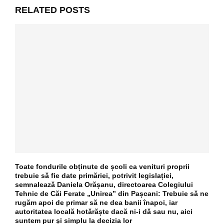
RELATED POSTS
Toate fondurile obținute de școli ca venituri proprii
trebuie să fie date primăriei, potrivit legislației,
semnalează Daniela Orășanu, directoarea Colegiului
Tehnic de Căi Ferate „Unirea” din Pașcani: Trebuie să ne
rugăm apoi de primar să ne dea banii înapoi, iar
autoritatea locală hotărăște dacă ni-i dă sau nu, aici
suntem pur și simplu la decizia lor