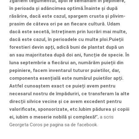
zgâriem tegumentul, apoi le semanam în pepiniere,
în perioada și adâncimea optimă.Înainte și după
răsărire, dacă este cazul, spargem crusta și plivim-
prasim de câteva ori pe an fiecare cultură. Udam
dacă este secetă, întreținem prin lucrări mai multe,
dacă este cazul, în perioadele cu multe ploi.Puieții
forestieri devin apți, adică buni de plantat după un
an sau majoritatea după doi ani, funcție de specie. În
luna septembrie a fiecărui an, numărăm puieții din
pepiniere, facem inventarul tuturor puietilor, dar,
componenta esențială este numărul puietilor apți.
Astfel cunoaștem exact ce puieți avem pentru
necesarul nostru de împăduriri, ce transferam la alte
direcții silvice vecine și ce avem excedent pentru
valorificate, sponsorizate, etc.Iubim pădurea și copiii
ei, iubim o meserie nobilă și complexă!
”, a scris
Georgeta Coros pe pagina sa de facebook.