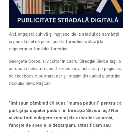
Aici, angajații cultivă și îngrijesc, de la stadiul de sămânță
și până la cel de puiet, puieții forestieri utilizați la
regenerarea fondului forestier.
Georgeta Coros, silvicultor în cadrul Direcției Silvice Iași, o
persoană dedicată acestei meserii, a publicat pe pagina sa
de facebook o postare, dar și imagini din cadrul plantației
Ocolului Silvic Pașcani.
”Îmi spun zâmbind că sunt “muma padurii” pentru că
port grija copiilor pădurii în Direcția Silvica Iași! Noi
silvicultorii culegem semințele arborilor valoroși,
funcție de specie le dezaripam, stratificam sau