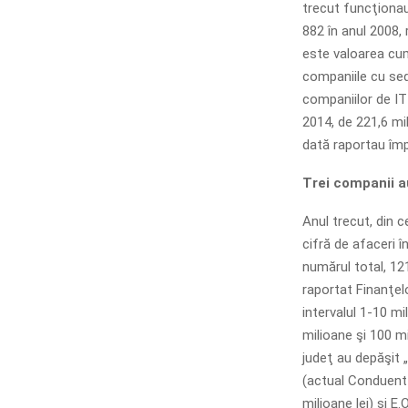
trecut funcţionau
882 în anul 2008, 
este valoarea cum
companiile cu sedi
companiilor de IT 
2014, de 221,6 mi
dată raportau împ
Trei companii a
Anul trecut, din c
cifră de afaceri î
numărul total, 121
raportat Finanţelo
intervalul 1-10 mi
milioane şi 100 mil
judeţ au depăşit 
(actual Conduent
milioane lei) şi E