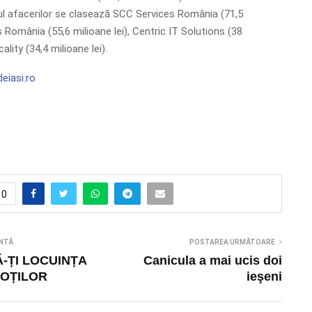
l afacerilor se clasează SCC Services România (71,5
s România (55,6 milioane lei), Centric IT Solutions (38
cality (34,4 milioane lei).
eiasi.ro
0
NTĂ
POSTAREA URMĂTOARE
-ȚI LOCUINȚA
Canicula a mai ucis doi
HOȚILOR
ieşeni