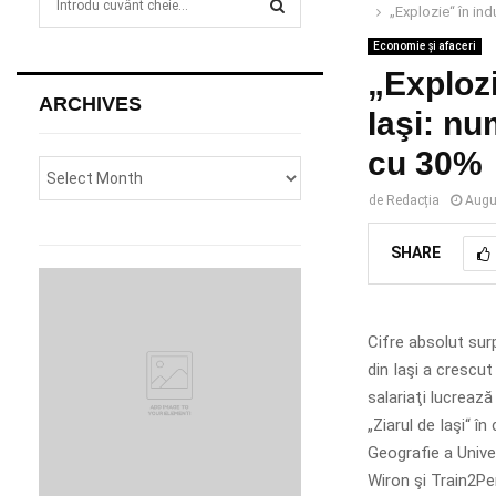
„Explozie“ în ind
e
a
Economie și afaceri
S
r
„Explozi
c
E
ARCHIVES
h
Iaşi: nu
f
A
cu 30%
o
r
R
de
Redacția
Augu
:
C
SHARE
H
Cifre absolut sur
din Iaşi a crescut
salariaţi lucrează
„Ziarul de Iaşi“ 
Geografie a Univer
Wiron şi Train2Per