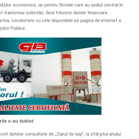
tăţilor economice, iar pentru firmele care au sediul central în
t transmise solicitări, fiind folosite datele financiare
tea, coroborate cu cele disponibile pe pagina de internet a
ţelor Publice.
rile s-au dublat
trivit datelor consultate de „Ziarul de Iaşi”, la sfârşitul anului