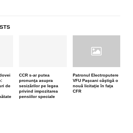
STS
ldovei
CCR s-ar putea
Patronul Electroputere
e:
pronunţa asupra
VFU Paşcani câştigă o
uri de
sesizărilor pe legea
nouă licitaţie în faţa
privind impozitarea
CFR
nătate
pensiilor speciale