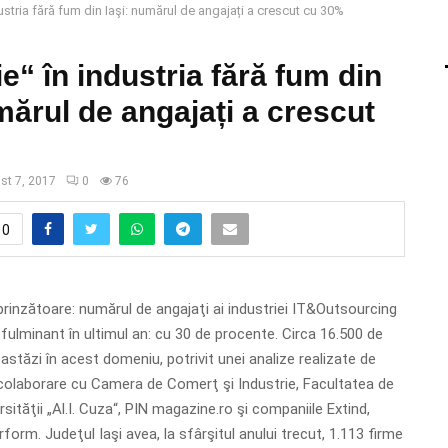
ustria fără fum din Iaşi: numărul de angajați a crescut cu 30%
e“ în industria fără fum din
mărul de angajați a crescut
st 7, 2017
0
76
0
prinzătoare: numărul de angajaţi ai industriei IT&Outsourcing
 fulminant în ultimul an: cu 30 de procente. Circa 16.500 de
 astăzi în acest domeniu, potrivit unei analize realizate de
în colaborare cu Camera de Comerţ şi Industrie, Facultatea de
sităţii „Al.I. Cuza“, PIN magazine.ro şi companiile Extind,
form. Judeţul Iaşi avea, la sfârşitul anului trecut, 1.113 firme