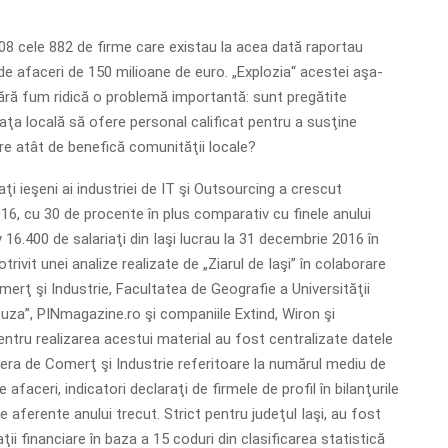
08 cele 882 de firme care existau la acea dată raportau
de afaceri de 150 milioane de euro. „Explozia“ acestei aşa-
fără fum ridică o problemă importantă: sunt pregătite
piaţa locală să ofere personal calificat pentru a susţine
e atât de benefică comunităţii locale?
i ieşeni ai industriei de IT şi Outsourcing a crescut
16, cu 30 de procente în plus comparativ cu finele anului
16.400 de salariaţi din Iaşi lucrau la 31 decembrie 2016 în
rivit unei analize realizate de „Ziarul de Iaşi” în colaborare
rţ şi Industrie, Facultatea de Geografie a Universităţii
uza”, PINmagazine.ro şi companiile Extind, Wiron şi
ntru realizarea acestui material au fost centralizate datele
ra de Comerţ şi Industrie referitoare la numărul mediu de
de afaceri, indicatori declaraţi de firmele de profil în bilanţurile
e aferente anului trecut. Strict pentru judeţul Iaşi, au fost
ii financiare în baza a 15 coduri din clasificarea statistică