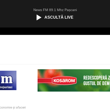
News FM 89.1 Mhz Pașcani
ASCULTĂ LIVE
conomie și afaceri