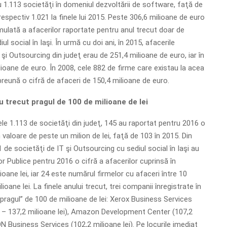
 1.113 societăţi în domeniul dezvoltării de software, faţă de
respectiv 1.021 la finele lui 2015. Peste 306,6 milioane de euro
ulată a afacerilor raportate pentru anul trecut doar de
ul social în Iaşi. În urmă cu doi ani, în 2015, afacerile
şi Outsourcing din judeţ erau de 251,4 milioane de euro, iar în
lioane de euro. În 2008, cele 882 de firme care existau la acea
reună o cifră de afaceri de 150,4 milioane de euro.
u trecut pragul de 100 de milioane de lei
ele 1.113 de societăţi din judeţ, 145 au raportat pentru 2016 o
n valoare de peste un milion de lei, faţă de 103 în 2015. Din
 de societăţi de IT şi Outsourcing cu sediul social în Iaşi au
r Publice pentru 2016 o cifră a afacerilor cuprinsă în
lioane lei, iar 24 este numărul firmelor cu afaceri între 10
ioane lei. La finele anului trecut, trei companii înregistrate în
„pragul” de 100 de milioane de lei: Xerox Business Services
 – 137,2 milioane lei), Amazon Development Center (107,2
.ON Business Services (102,2 milioane lei). Pe locurile imediat