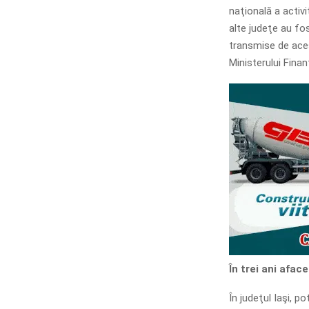
naţională a activi
alte judeţe au fos
transmise de aces
Ministerului Finan
În trei ani aface
În judeţul Iaşi, po