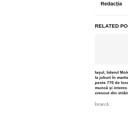
Redacția
RELATED PO
Iașul, liderul Mo
la joburi în marti
peste 770 de loc
muncă și interes
crescut din străi
Încarcă...