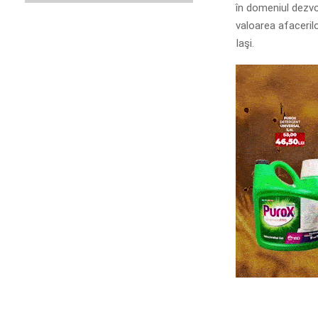
în domeniul dezvo
valoarea afaceril
Iaşi.