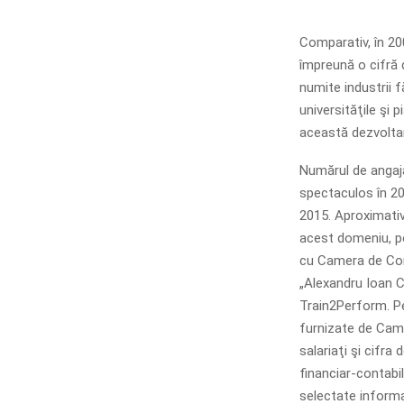
Comparativ, în 20
împreună o cifră 
numite industrii 
universităţile şi 
această dezvoltar
Numărul de angajaţ
spectaculos în 20
2015. Aproximativ 
acest domeniu, pot
cu Camera de Come
„Alexandru Ioan C
Train2Perform. Pe
furnizate de Came
salariaţi şi cifra 
financiar-contabil
selectate informaţ