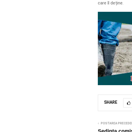
care îl deține.
SHARE
POSTAREA PRECEDE
Ședința comis