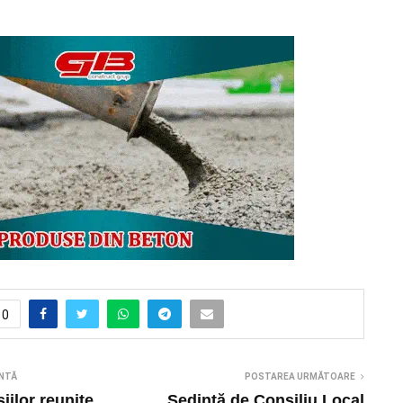
0
NTĂ
POSTAREA URMĂTOARE
iilor reunite,
Ședință de Consiliu Local