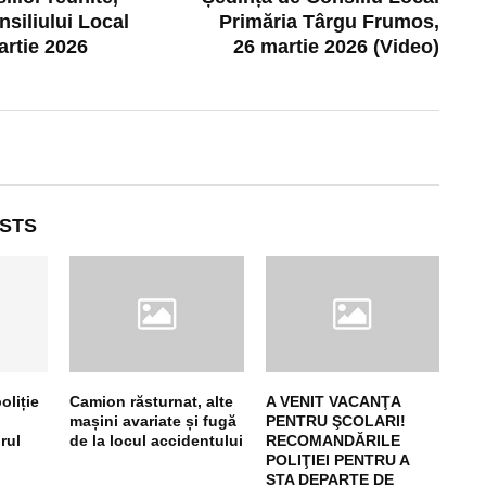
nsiliului Local
Primăria Târgu Frumos,
artie 2026
26 martie 2026 (Video)
STS
oliție
Camion răsturnat, alte
A VENIT VACANŢA
mașini avariate și fugă
PENTRU ŞCOLARI!
rul
de la locul accidentului
RECOMANDĂRILE
POLIŢIEI PENTRU A
STA DEPARTE DE