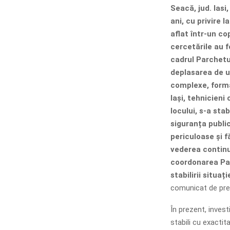
Seacă, jud. Iasi
ani, cu privire 
aflat într-un co
cercetările au 
cadrul Parchetul
deplasarea de u
complexe, format
Iași, tehnicieni 
locului, s-a stab
siguranța publi
periculoase și fă
vederea continu
coordonarea Par
stabilirii situați
comunicat de pres
În prezent, inves
stabili cu exactit