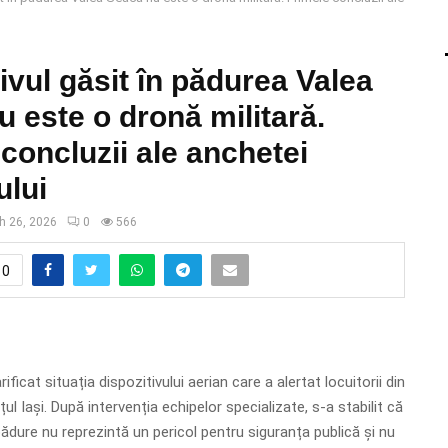
ivul găsit în pădurea Valea
 este o dronă militară.
concluzii ale anchetei
ului
h 26, 2026
0
566
0
rificat situația dispozitivului aerian care a alertat locuitorii din
ul Iași. După intervenția echipelor specializate, s-a stabilit că
pădure nu reprezintă un pericol pentru siguranța publică și nu