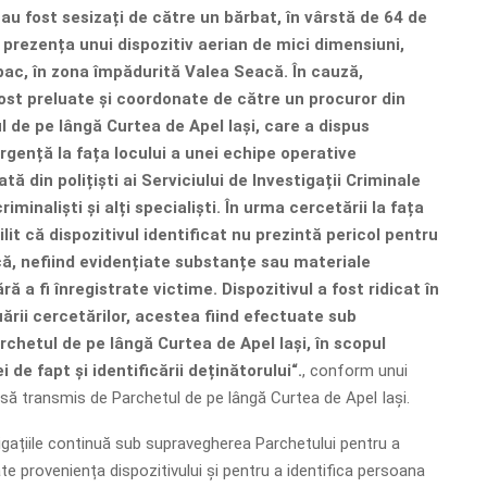
, au fost sesizați de către un bărbat, în vârstă de 64 de
la prezența unui dispozitiv aerian de mici dimensiuni,
pac, în zona împădurită Valea Seacă. În cauză,
fost preluate și coordonate de către un procuror din
 de pe lângă Curtea de Apel Iași, care a dispus
rgență la fața locului a unei echipe operative
ă din polițiști ai Serviciului de Investigații Criminale
criminaliști și alți specialiști. În urma cercetării la fața
ilit că dispozitivul identificat nu prezintă pericol pentru
că, nefiind evidențiate substanțe sau materiale
ră a fi înregistrate victime. Dispozitivul a fost ridicat în
ării cercetărilor, acestea fiind efectuate sub
chetul de pe lângă Curtea de Apel Iași, în scopul
ei de fapt și identificării deținătorului“.
, conform unui
ă transmis de Parchetul de pe lângă Curtea de Apel Iași.
tigațiile continuă sub supravegherea Parchetului pentru a
ate proveniența dispozitivului și pentru a identifica persoana