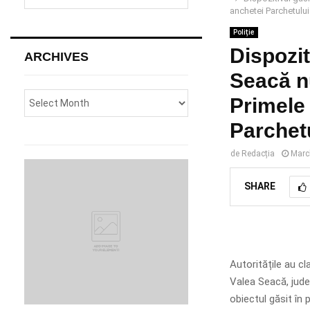
e
anchetei Parchetului
a
S
r
Poliție
c
Dispozit
E
ARCHIVES
h
Seacă nu
f
A
o
Primele 
r
R
:
Parchet
C
de
Redacția
Marc
H
SHARE
Autoritățile au cla
Valea Seacă, județ
obiectul găsit în 