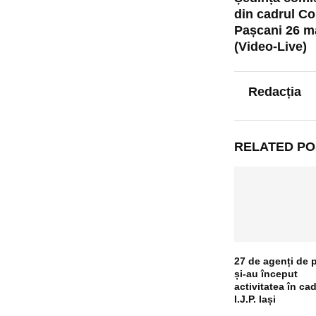
din cadrul Co
Pașcani 26 m
(Video-Live)
Redacția
RELATED PO
27 de agenți de p
și-au început
activitatea în cad
I.J.P. Iași