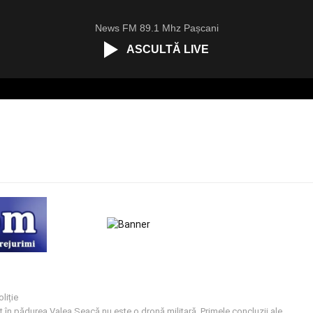
News FM 89.1 Mhz Pașcani
ASCULTĂ LIVE
oliție
t în pădurea Valea Seacă nu este o dronă militară. Primele concluzii ale