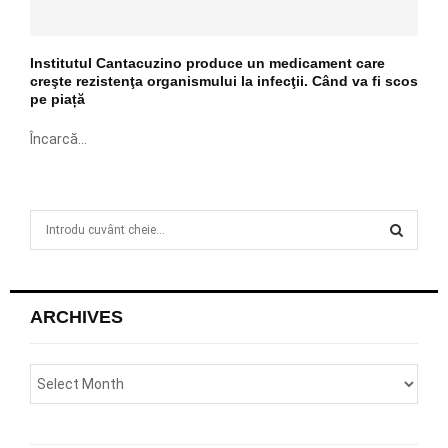
Institutul Cantacuzino produce un medicament care
creşte rezistenţa organismului la infecţii. Când va fi scos
pe piață
Încarcă...
S
e
a
S
r
c
E
ARCHIVES
h
f
A
o
r
R
:
C