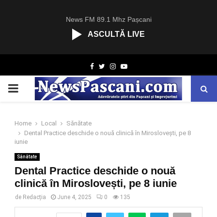
News FM 89.1 Mhz Pașcani
ASCULTĂ LIVE
R
Facebook
Twitter
Instagram
Youtube
C
A
PRIMARY
S
T
.
MENU
N
Home
Local
Sănătate
E
Dental Practice deschide o nouă clinică în Miroslovești, pe 8
T
iunie
Sănătate
Dental Practice deschide o nouă
clinică în Miroslovești, pe 8 iunie
de
Redacția
June 4, 2025
0
135