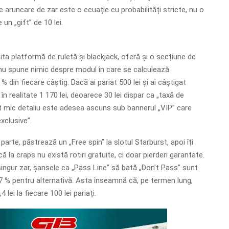
e aruncare de zar este o ecuație cu probabilități stricte, nu o
 un „gift” de 10 lei.
ta platformă de ruletă și blackjack, oferă și o secțiune de
 nu spune nimic despre modul în care se calculează
% din fiecare câștig. Dacă ai pariat 500 lei și ai câștigat
i în realitate 1 170 lei, deoarece 30 lei dispar ca „taxă de
 mic detaliu este adesea ascuns sub bannerul „VIP” care
exclusive”.
 parte, păstrează un „Free spin” la slotul Starburst, apoi îți
 la craps nu există rotiri gratuite, ci doar pierderi garantate.
singur zar, șansele ca „Pass Line” să bată „Don’t Pass” sunt
7 % pentru alternativă. Asta înseamnă că, pe termen lung,
4 lei la fiecare 100 lei pariați.