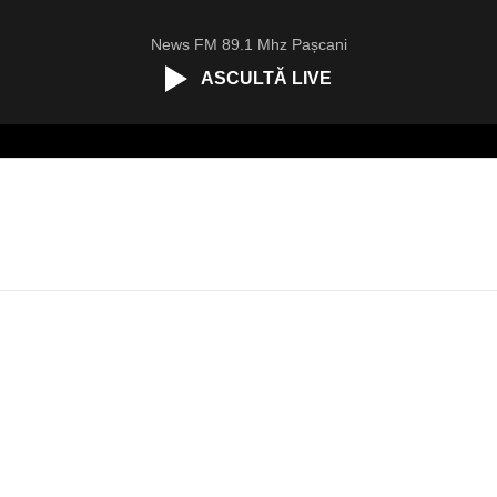
News FM 89.1 Mhz Pașcani
ASCULTĂ LIVE