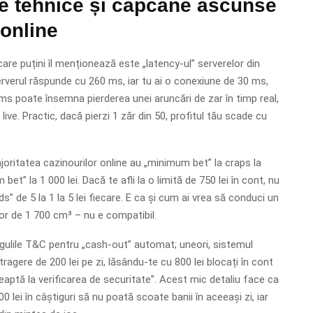
e tehnice și capcane ascunse
 online
are puțini îl menționează este „latency‑ul” serverelor din
verul răspunde cu 260 ms, iar tu ai o conexiune de 30 ms,
ms poate însemna pierderea unei aruncări de zar în timp real,
i live. Practic, dacă pierzi 1 zăr din 50, profitul tău scade cu
ritatea cazinourilor online au „minimum bet” la craps la
 bet” la 1 000 lei. Dacă te afli la o limită de 750 lei în cont, nu
s” de 5 la 1 la 5 lei fiecare. E ca și cum ai vrea să conduci un
or de 1 700 cm³ – nu e compatibil.
regulile T&C pentru „cash‑out” automat; uneori, sistemul
ragere de 200 lei pe zi, lăsându‑te cu 800 lei blocați în cont
eaptă la verificarea de securitate”. Acest mic detaliu face ca
00 lei în câștiguri să nu poată scoate banii în aceeași zi, iar