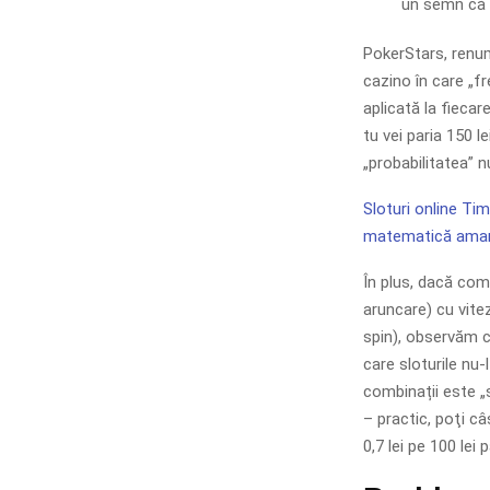
un semn că a
PokerStars, renum
cazino în care „fr
aplicată la fiecar
tu vei paria 150 le
„probabilitatea” n
Sloturi online Tim
matematică ama
În plus, dacă comp
aruncare) cu vitez
spin), observăm c
care sloturile nu-l
combinații este „
– practic, poţi câ
0,7 lei pe 100 lei p