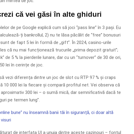
din mintea de joc.
rezi că vei găsi în alte ghiduri
lelor de pe Google explică cum să joci “pass line” în 3 pași. Eu
calculează-ți bankrollul, 2) nu te lăsa păcălit de “free” bonusuri
 sunt de fapt 5 lei în formă de „gift”. În 2024, casino‑urile
les că nu mai funcționează trucurile „prima depozit gratuit”;
” de 5 % la pierderile lunare, dar cu un “turnover” de 30 de ori,
50 lei în cerințe de joc.
i să vezi diferența dintre un joc de slot cu RTP 97 % și craps
 10 000 lei la fiecare și compară profitul net. Vei observa că
 aproximativ 300 lei – o sumă mică, dar semnificativă dacă te
guri pe termen lung”.
nline bune” nu înseamnă banii tăi în siguranță, ci doar altă
visuri
ăturat de interfața UI a unuia dintre aceste cazinouri – fontul