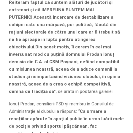
Reiteram faptul că suntem alături de jucători și
antrenori și că IMPREUNA SUNTEM MAI
PUTERNICI.Această încercare de destabilizare a
echipei este una mârșavă, pur politică, făcută din
rațiuni electorale de către unul care ar fi trebuit să
ne fie aproape în lupta pentru atingerea
obiectivului.Din acest motiv, îi cerem în cel mai
inversunat mod cu puțină domnului Prodan Ionuț
demisia din C.A. al CSM Pașcani, nefiind compatibil
cu misiunea noastră, aceea de a aduce oamenii la
stadion și neimpartasind viziunea clubului, în opinia
noastră, aceea de a crea o echipă competitivă,
demnă de tradiția sa”
, se arată în postarea galeriei.
Ionuț Prodan, consilierii PSD și membru în Consiliul de
Administrație al clubului a răspuns:
“Ca urmare a
reacțiilor apărute în spațiul public în urma luării mele
de poziție privind sportul pășcănean, fac