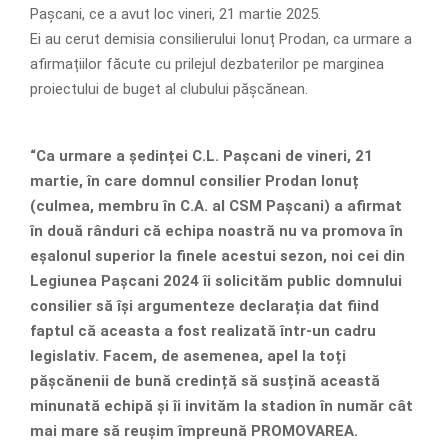
Pașcani, ce a avut loc vineri, 21 martie 2025.
Ei au cerut demisia consilierului Ionuț Prodan, ca urmare a
afirmațiilor făcute cu prilejul dezbaterilor pe marginea
proiectului de buget al clubului pășcănean.
“Ca urmare a ședinței C.L. Pașcani de vineri, 21
martie, în care domnul consilier Prodan Ionuț
(culmea, membru în C.A. al CSM Pașcani) a afirmat
în două rânduri că echipa noastră nu va promova în
eșalonul superior la finele acestui sezon, noi cei din
Legiunea Pașcani 2024 îi solicităm public domnului
consilier să își argumenteze declarația dat fiind
faptul că aceasta a fost realizată într-un cadru
legislativ. Facem, de asemenea, apel la toți
pășcănenii de bună credință să susțină această
minunată echipă și îi invităm la stadion în număr cât
mai mare să reușim împreună PROMOVAREA.