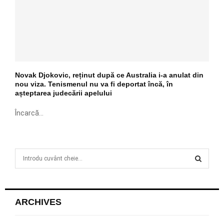
Novak Djokovic, reținut după ce Australia i-a anulat din
nou viza. Tenismenul nu va fi deportat încă, în
așteptarea judecării apelului
Încarcă...
S
e
a
S
r
c
E
ARCHIVES
h
f
A