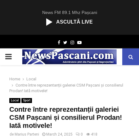
News FM 89.1 Mhz Pașcani
ASCULTĂ LIVE
R
Facebook
Twitter
Instagram
Youtube
C
A
PRIMARY
S
T
.
MENU
N
Home
Local
E
Contre între reprezentanții galeriei CSM Pașcani și consilierul
T
Prodan! Iată motivele!
Local
Sport
Contre între reprezentanții galeriei
CSM Pașcani și consilierul Prodan!
Iată motivele!
de
Marius Parteni
March 24, 2025
0
418