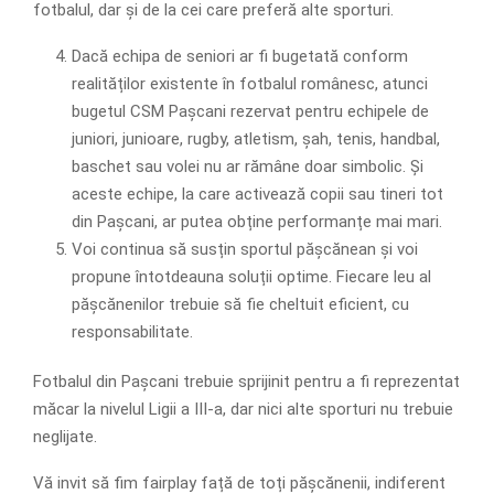
fotbalul, dar și de la cei care preferă alte sporturi.
Dacă echipa de seniori ar fi bugetată conform
realităților existente în fotbalul românesc, atunci
bugetul CSM Pașcani rezervat pentru echipele de
juniori, junioare, rugby, atletism, șah, tenis, handbal,
baschet sau volei nu ar rămâne doar simbolic. Și
aceste echipe, la care activează copii sau tineri tot
din Pașcani, ar putea obține performanțe mai mari.
Voi continua să susțin sportul pășcănean și voi
propune întotdeauna soluții optime. Fiecare leu al
pășcănenilor trebuie să fie cheltuit eficient, cu
responsabilitate.
Fotbalul din Pașcani trebuie sprijinit pentru a fi reprezentat
măcar la nivelul Ligii a III-a, dar nici alte sporturi nu trebuie
neglijate.
Vă invit să fim fairplay față de toți pășcănenii, indiferent