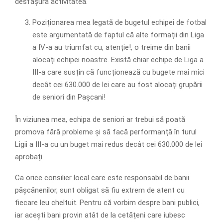
desfășura activitatea.
Poziționarea mea legată de bugetul echipei de fotbal
este argumentată de faptul că alte formații din Liga
a IV-a au triumfat cu, atenție!, o treime din banii
alocați echipei noastre. Există chiar echipe de Liga a
III-a care susțin că funcționează cu bugete mai mici
decât cei 630.000 de lei care au fost alocați grupării
de seniori din Pașcani!
În viziunea mea, echipa de seniori ar trebui să poată
promova fără probleme și să facă performanță în turul
Ligii a III-a cu un buget mai redus decât cei 630.000 de lei
aprobați.
Ca orice consilier local care este responsabil de banii
pășcănenilor, sunt obligat să fiu extrem de atent cu
fiecare leu cheltuit. Pentru că vorbim despre bani publici,
iar acești bani provin atât de la cetățeni care iubesc