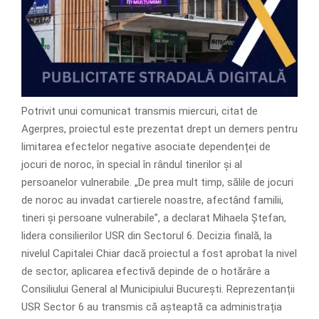
Potrivit unui comunicat transmis miercuri, citat de
Agerpres, proiectul este prezentat drept un demers pentru
limitarea efectelor negative asociate dependenței de
jocuri de noroc, în special în rândul tinerilor și al
persoanelor vulnerabile. „De prea mult timp, sălile de jocuri
de noroc au invadat cartierele noastre, afectând familii,
tineri și persoane vulnerabile”, a declarat Mihaela Ștefan,
lidera consilierilor USR din Sectorul 6. Decizia finală, la
nivelul Capitalei Chiar dacă proiectul a fost aprobat la nivel
de sector, aplicarea efectivă depinde de o hotărâre a
Consiliului General al Municipiului București. Reprezentanții
USR Sector 6 au transmis că așteaptă ca administrația