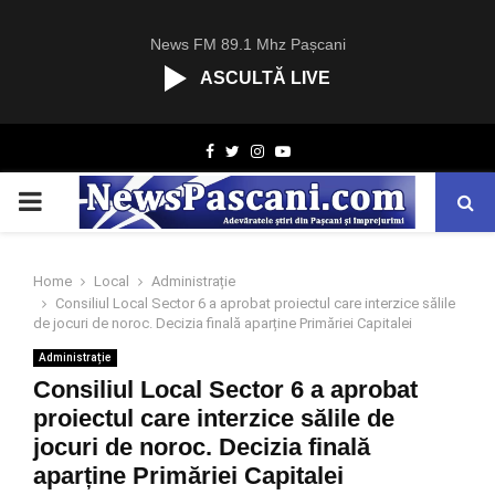
News FM 89.1 Mhz Pașcani
ASCULTĂ LIVE
R
Facebook
Twitter
Instagram
Youtube
C
A
PRIMARY
S
T
.
MENU
N
Home
Local
Administrație
E
Consiliul Local Sector 6 a aprobat proiectul care interzice sălile
T
de jocuri de noroc. Decizia finală aparține Primăriei Capitalei
Administrație
Consiliul Local Sector 6 a aprobat
proiectul care interzice sălile de
jocuri de noroc. Decizia finală
aparține Primăriei Capitalei