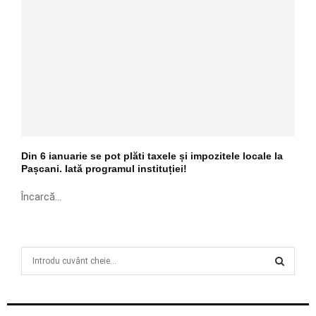
Din 6 ianuarie se pot plăti taxele și impozitele locale la
Pașcani. Iată programul instituției!
Încarcă...
S
e
a
S
r
c