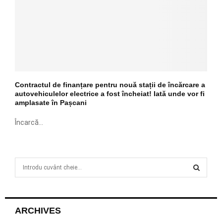
Contractul de finanțare pentru nouă stații de încărcare a
autovehiculelor electrice a fost încheiat! Iată unde vor fi
amplasate în Pașcani
Încarcă...
S
e
a
S
r
c
E
ARCHIVES
h