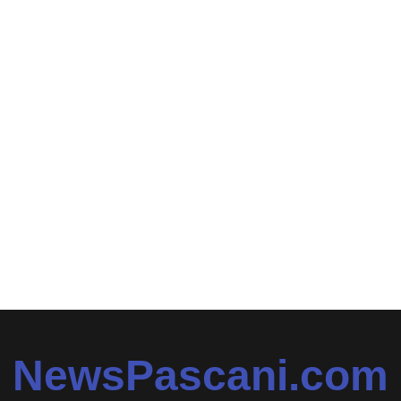
NewsPascani.com