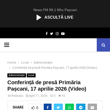
News FM 89.1 Mhz Pașcani
ASCULTĂ LIVE
R
Facebook
Twitter
Instagram
Youtube
C
A
PRIMARY
S
T
.
MENU
N
Home
Local
Administrație
E
Conferință de presă Primăria Pașcani, 17 aprilie 2026 (Video)
T
Administrație
Local
Conferință de presă Primăria
Pașcani, 17 aprilie 2026 (Video)
de
Redacția
April 17, 2026
0
92
SHARE
0