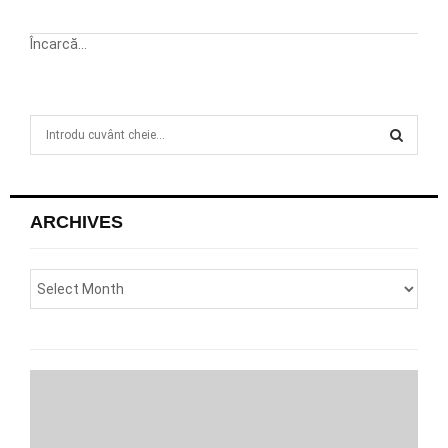
Încarcă...
S
e
a
S
r
c
E
ARCHIVES
h
f
A
o
r
R
:
C
H