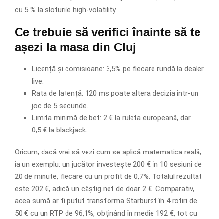
cu 5 % la sloturile high‑volatility.
Ce trebuie să verifici înainte să te
așezi la masa din Cluj
Licență și comisioane: 3,5% pe fiecare rundă la dealer
live.
Rata de latență: 120 ms poate altera decizia într-un
joc de 5 secunde.
Limita minimă de bet: 2 € la ruleta europeană, dar
0,5 € la blackjack.
Oricum, dacă vrei să vezi cum se aplică matematica reală,
ia un exemplu: un jucător investește 200 € în 10 sesiuni de
20 de minute, fiecare cu un profit de 0,7%. Totalul rezultat
este 202 €, adică un câștig net de doar 2 €. Comparativ,
acea sumă ar fi putut transforma Starburst în 4 rotiri de
50 € cu un RTP de 96,1%, obțînând în medie 192 €, tot cu