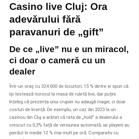
Casino live Cluj: Ora
adevărului fără
paravanuri de „gift”
De ce „live” nu e un miracol,
ci doar o cameră cu un
dealer
Într-un oraș cu 324 000 de locuitori, 15 % dintre ei spun că
își testează norocul la masa de ruletă live, dar puțini
înțeleg că prezența unui crupier nu adaugă magie, ci doar
costuri de licență. De exemplu, un caz din 2023 la un
cazinou din Cluj a arătat că rata de „hold” a dealerului a
crescut cu 0,3% față de versiunea automată, iar playerii au
pierdut în medie 12 % mai mult pe oră. Comparativ cu