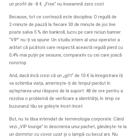
un profit de -8 €. „Free” nu înseamnă zero cost.
Because, tot ce contează este disciplina. O regulă de
2‑minute de pauză la fiecare 30 de minute de joc live
poate salva 5 % din bankroll, lucru pe care niciun banner
“VIP” nu‑ți va spune. Un studiu intern al unui operator a
arătat că jucătorii care respectă această regulă pierd cu
0,4% mai puțin pe sesiune, comparativ cu cei care joacă
nonstop.
And, dacă încă crezi că un „gift” de 10 € la înregistrare îți
va schimba viața, amintește‑ți de timpul pierdut în
așteptarea unui răspuns de la suport: 48 de ore pentru a
rezolva o problemă de verificare a identității, în timp ce
buzunarul tău se golește încet‑încet.
But, nu te lăsa intimidat de terminologia corporate. Când
vezi „VIP lounge” în descrierea unui pachet, gândește‑te la
un dormitor cu covor uzat și o lampă cu becul ars. Nu