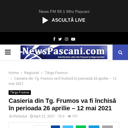
News FM 89.1 Mhz Pașcani
ASCULTĂ LIVE
R
Facebook
Twitter
Instagram
Youtube
C
A
PRIMARY
S
T
.
MENU
N
Home
Regional
Târgu Frumos
E
Casieria din Tg. Frumos va fi închisă în perioada 26 aprilie – 12
T
mai 2021
Târgu Frumos
Casieria din Tg. Frumos va fi închisă
în perioada 26 aprilie – 12 mai 2021
de
Redacția
April 22, 2021
0
151