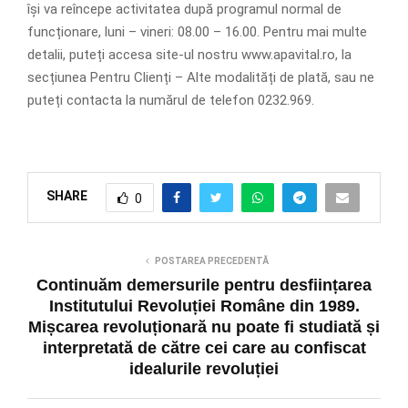
își va reîncepe activitatea după programul normal de
funcționare, luni – vineri: 08.00 – 16.00. Pentru mai multe
detalii, puteți accesa site-ul nostru www.apavital.ro, la
secțiunea Pentru Clienți – Alte modalități de plată, sau ne
puteți contacta la numărul de telefon 0232.969.
SHARE
0
POSTAREA PRECEDENTĂ
Continuăm demersurile pentru desființarea
Institutului Revoluției Române din 1989.
Mișcarea revoluționară nu poate fi studiată și
interpretată de către cei care au confiscat
idealurile revoluției