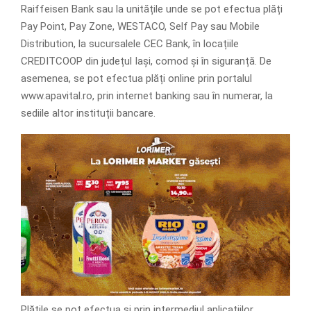
Raiffeisen Bank sau la unitățile unde se pot efectua plăți
Pay Point, Pay Zone, WESTACO, Self Pay sau Mobile
Distribution, la sucursalele CEC Bank, în locațiile
CREDITCOOP din județul Iași, comod și în siguranță. De
asemenea, se pot efectua plăți online prin portalul
www.apavital.ro, prin internet banking sau în numerar, la
sediile altor instituții bancare.
Plățile se pot efectua și prin intermediul aplicațiilor