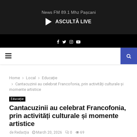
News FM 89.1 Mhz Pașcani
ASCULTĂ LIVE
R
Facebook
Twitter
Instagram
Youtube
C
A
PRIMARY
S
T
.
MENU
N
Home
Local
Educație
E
Cantacuzinii au celebrat Francofonia, prin activități culturale și
T
momente artistice
Educație
Cantacuzinii au celebrat Francofonia,
prin activități culturale și momente
artistice
de
Redacția
March 20, 2026
0
69