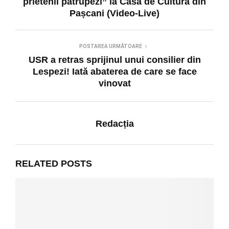
prietenii patrupezi” la Casa de Cultură din
Pașcani (Video-Live)
POSTAREA URMĂTOARE
USR a retras sprijinul unui consilier din
Lespezi! Iată abaterea de care se face
vinovat
Redacția
RELATED POSTS