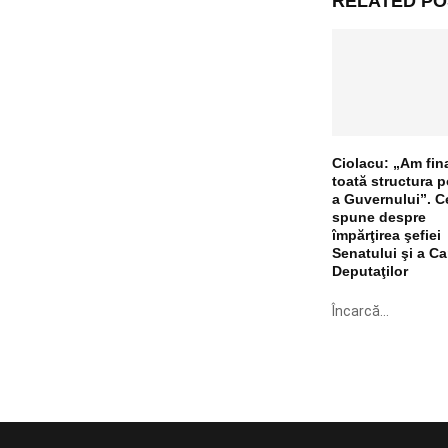
RELATED PO
Ciolacu: „Am fina
toată structura p
a Guvernului”. C
spune despre
împărţirea şefiei
Senatului şi a C
Deputaţilor
Încarcă...