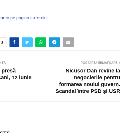
area pe pagina autorului
0
NTĂ
POSTAREA URMĂTOARE
 presă
Nicușor Dan revine la
ani, 12 iunie
negocierile pentru
formarea noului guvern.
Scandal între PSD și USR