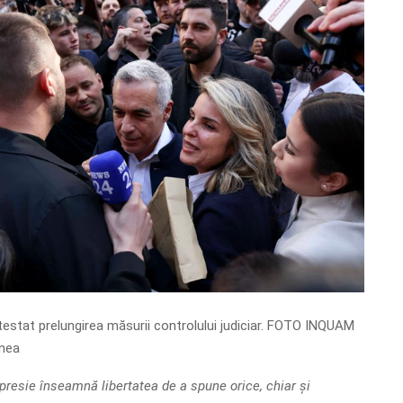
stat prelungirea măsurii controlului judiciar. FOTO INQUAM
nea
presie înseamnă libertatea de a spune orice, chiar și