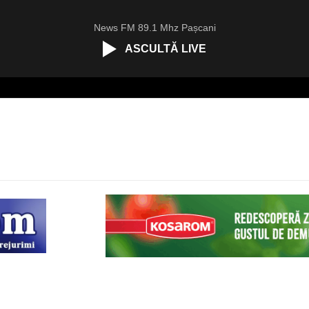
News FM 89.1 Mhz Pașcani
ASCULTĂ LIVE