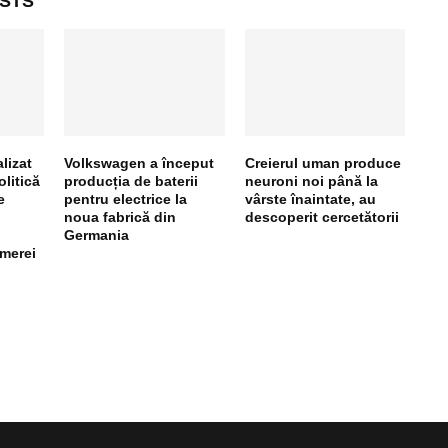
STS
lizat
Volkswagen a început
Creierul uman produce
olitică
producția de baterii
neuroni noi până la
e
pentru electrice la
vârste înaintate, au
noua fabrică din
descoperit cercetătorii
Germania
amerei