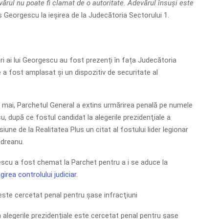
vărul nu poate fi clamat de o autoritate. Adevărul însuși este
s Georgescu la ieșirea de la Judecătoria Sectorului 1.
ri ai lui Georgescu au fost prezenți în fața Judecătoria
 a fost amplasat și un dispozitiv de securitate al
mai, Parchetul General a extins urmărirea penală pe numele
u, după ce fostul candidat la alegerile prezidenţiale a
iune de la Realitatea Plus un citat al fostului lider legionar
odreanu.
escu a fost chemat la Parchet pentru a i se aduce la
irea controlului judiciar.
ste cercetat penal pentru șase infracţiuni
a alegerile prezidențiale este cercetat penal pentru șase