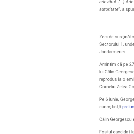
adevărul. (…) Ade
autoritate
”, a spu
Zeci de susţinăto
Sectorului 1, unde
Jandarmeriei.
Amintim că pe 27 
lui Călin Georgesc
reprodus la o emis
Corneliu Zelea C
Pe 6 iunie, Georg
cunoştinţă
prelung
Călin Georgescu e
Fostul candidat l