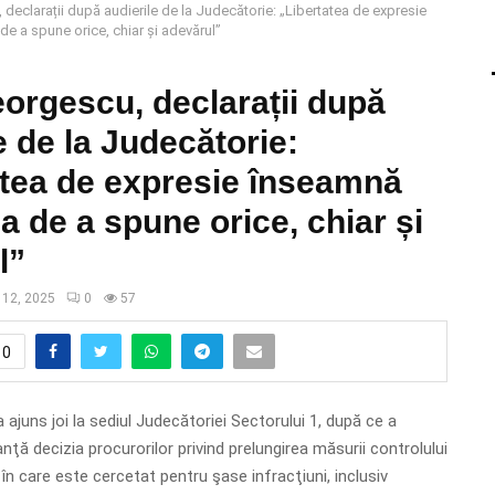
declarații după audierile de la Judecătorie: „Libertatea de expresie
de a spune orice, chiar și adevărul”
orgescu, declarații după
e de la Judecătorie:
atea de expresie înseamnă
ea de a spune orice, chiar și
l”
 12, 2025
0
57
0
ajuns joi la sediul Judecătoriei Sectorului 1, după ce a
nţă decizia procurorilor privind prelungirea măsurii controlului
l în care este cercetat pentru şase infracţiuni, inclusiv