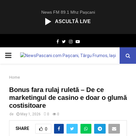
News FM 89.1 Mhz Pașcani
ASCULTĂ LIVE
R
Facebook
Twitter
Instagram
Youtube
C
A
PRIMARY
S
T
.
MENU
N
Home
E
T
Bonus fara rulaj ruletă – De ce
marketingul de casino e doar o glumă
costisitoare
de
May 1, 2026
0
0
SHARE
0