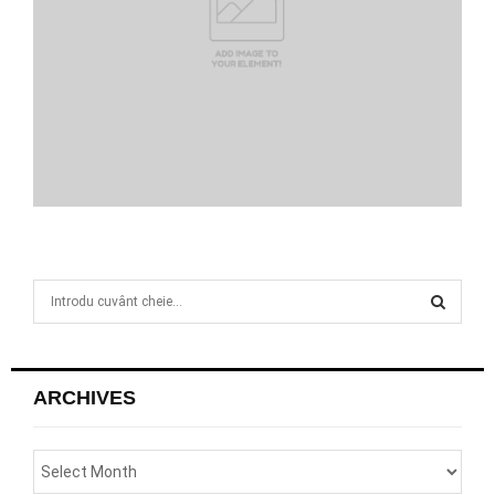
S
e
a
S
r
c
E
ARCHIVES
h
f
A
o
r
R