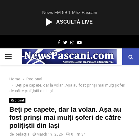
News FM 89.1 Mhz Pașcani
ASCULTĂ LIVE
R
Facebook
Twitter
Instagram
Youtube
C
A
PRIMARY
S
T
.
MENU
N
Home
Regional
E
Beți pe capete, dar la volan. Așa au fost prinși mai mulți șoferi
T
de către polițiștii din Iași
Regional
Beți pe capete, dar la volan. Așa au
fost prinși mai mulți șoferi de către
polițiștii din Iași
de
Redacția
March 19, 2026
0
34