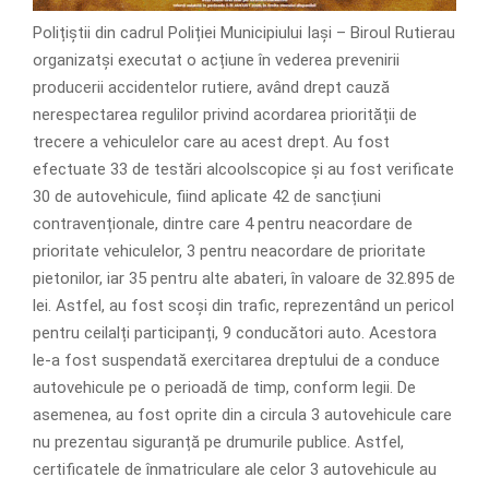
Polițiștii din cadrul Poliției Municipiului Iași – Biroul Rutierau
organizatși executat o acțiune în vederea prevenirii
producerii accidentelor rutiere, având drept cauză
nerespectarea regulilor privind acordarea priorității de
trecere a vehiculelor care au acest drept. Au fost
efectuate 33 de testări alcoolscopice și au fost verificate
30 de autovehicule, fiind aplicate 42 de sancțiuni
contravenționale, dintre care 4 pentru neacordare de
prioritate vehiculelor, 3 pentru neacordare de prioritate
pietonilor, iar 35 pentru alte abateri, în valoare de 32.895 de
lei. Astfel, au fost scoși din trafic, reprezentând un pericol
pentru ceilalți participanți, 9 conducători auto. Acestora
le-a fost suspendată exercitarea dreptului de a conduce
autovehicule pe o perioadă de timp, conform legii. De
asemenea, au fost oprite din a circula 3 autovehicule care
nu prezentau siguranță pe drumurile publice. Astfel,
certificatele de înmatriculare ale celor 3 autovehicule au