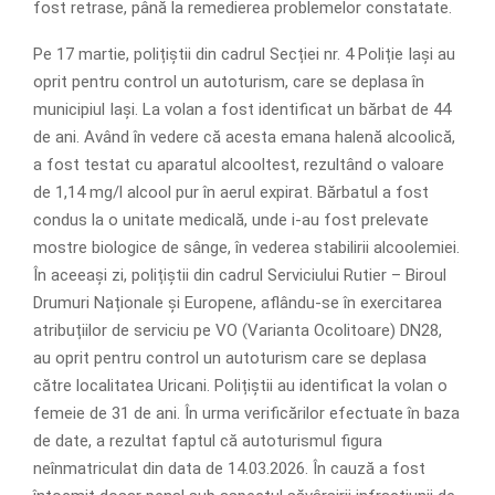
fost retrase, până la remedierea problemelor constatate.
Pe 17 martie, polițiștii din cadrul Secției nr. 4 Poliție Iași au
oprit pentru control un autoturism, care se deplasa în
municipiul Iași. La volan a fost identificat un bărbat de 44
de ani. Având în vedere că acesta emana halenă alcoolică,
a fost testat cu aparatul alcooltest, rezultând o valoare
de 1,14 mg/l alcool pur în aerul expirat. Bărbatul a fost
condus la o unitate medicală, unde i-au fost prelevate
mostre biologice de sânge, în vederea stabilirii alcoolemiei.
În aceeași zi, polițiștii din cadrul Serviciului Rutier – Biroul
Drumuri Naționale și Europene, aflându-se în exercitarea
atribuțiilor de serviciu pe VO (Varianta Ocolitoare) DN28,
au oprit pentru control un autoturism care se deplasa
către localitatea Uricani. Polițiștii au identificat la volan o
femeie de 31 de ani. În urma verificărilor efectuate în baza
de date, a rezultat faptul că autoturismul figura
neînmatriculat din data de 14.03.2026. În cauză a fost