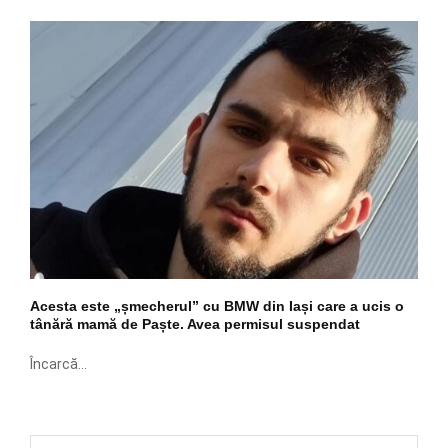
Acesta este „șmecherul” cu BMW din Iași care a ucis o
tânără mamă de Paște. Avea permisul suspendat
Încarcă...
S