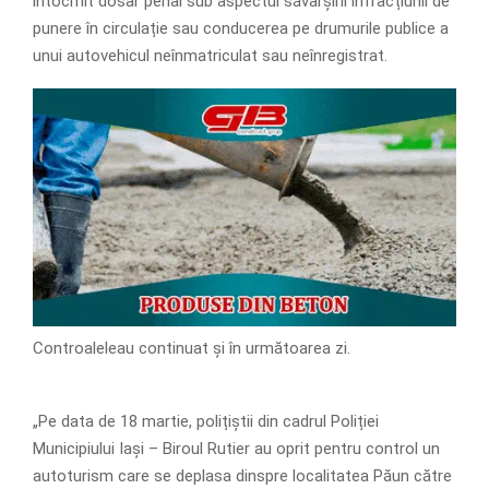
întocmit dosar penal sub aspectul săvârșirii infracțiunii de
punere în circulație sau conducerea pe drumurile publice a
unui autovehicul neînmatriculat sau neînregistrat.
Controaleleau continuat și în următoarea zi.
„Pe data de 18 martie, polițiștii din cadrul Poliției
Municipiului Iași – Biroul Rutier au oprit pentru control un
autoturism care se deplasa dinspre localitatea Păun către