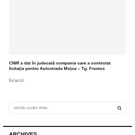
CNIR a dat în judecată compania care a contestat
licitația pentru Autostrada Moțca – Tg. Frumos
Încarcă...
S
e
a
S
r
c
E
ARCHIVES