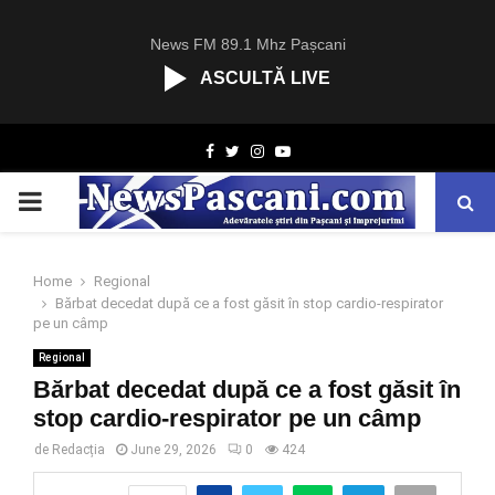
News FM 89.1 Mhz Pașcani
ASCULTĂ LIVE
R
Facebook
Twitter
Instagram
Youtube
C
A
PRIMARY
S
T
.
MENU
N
Home
Regional
E
Bărbat decedat după ce a fost găsit în stop cardio-respirator
T
pe un câmp
Regional
Bărbat decedat după ce a fost găsit în
stop cardio-respirator pe un câmp
de
Redacția
June 29, 2026
0
424