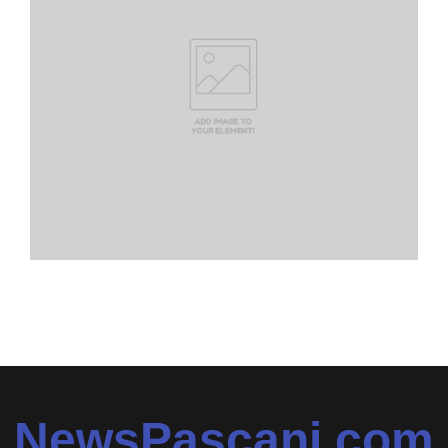
NewsPascani.com