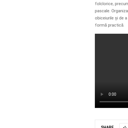
folclorice, precum
pascale. Organizat
obiceiurile și de 
formă practică.
SHARE