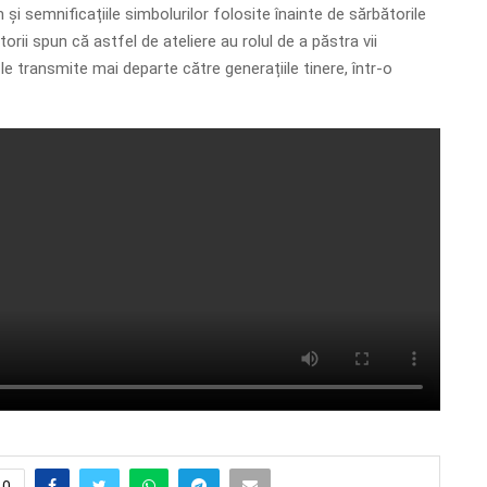
 și semnificațiile simbolurilor folosite înainte de sărbătorile
orii spun că astfel de ateliere au rolul de a păstra vii
a le transmite mai departe către generațiile tinere, într-o