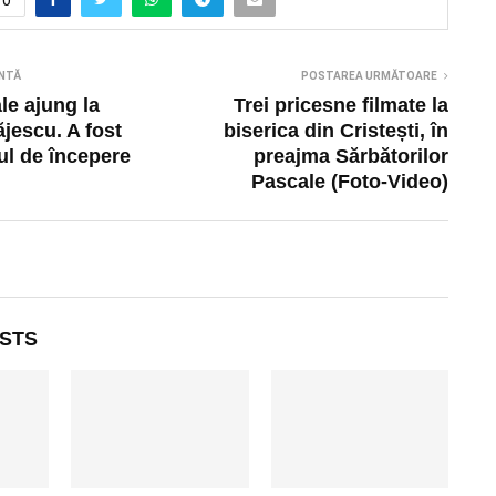
0
NTĂ
POSTAREA URMĂTOARE
le ajung la
Trei pricesne filmate la
ăjescu. A fost
biserica din Cristești, în
ul de începere
preajma Sărbătorilor
Pascale (Foto-Video)
STS