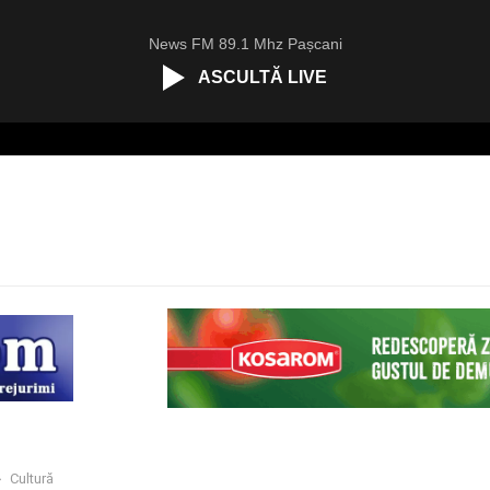
News FM 89.1 Mhz Pașcani
ASCULTĂ LIVE
Cultură