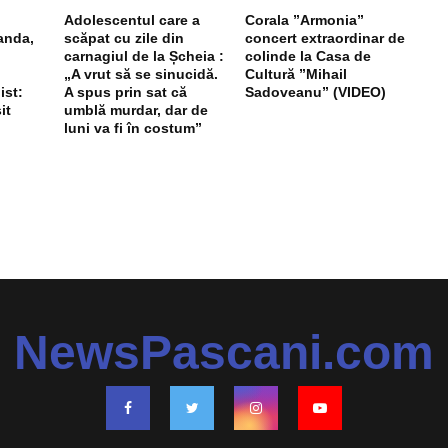
Adolescentul care a
Corala ”Armonia”
anda,
scăpat cu zile din
concert extraordinar de
carnagiul de la Șcheia :
colinde la Casa de
„A vrut să se sinucidă.
Cultură ”Mihail
ist:
A spus prin sat că
Sadoveanu” (VIDEO)
it
umblă murdar, dar de
luni va fi în costum”
NewsPascani.com