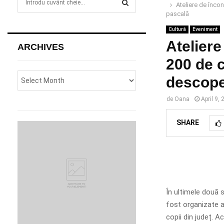
Ateliere de încon
e
pascală
a
S
r
Cultură
Eveniment
c
Ateliere
E
ARCHIVES
h
200 de c
f
A
o
descoper
r
R
:
de
Oana
April 9,
C
SHARE
H
În ultimele două s
fost organizate a
copii din județ. A