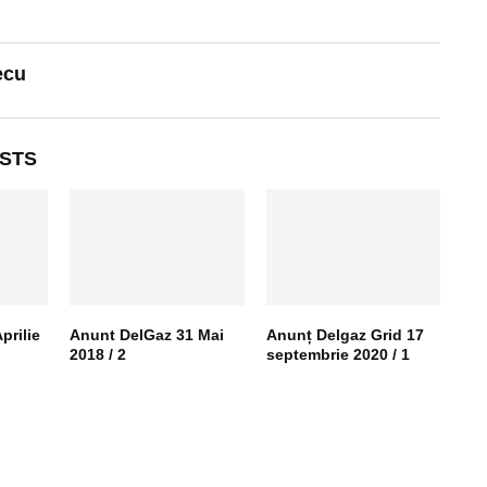
ecu
STS
prilie
Anunt DelGaz 31 Mai
Anunț Delgaz Grid 17
2018 / 2
septembrie 2020 / 1