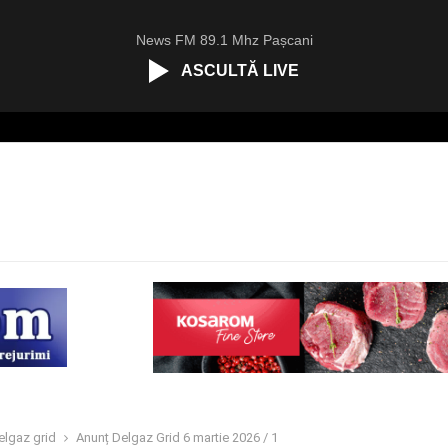
News FM 89.1 Mhz Pașcani
ASCULTĂ LIVE
elgaz grid
Anunț Delgaz Grid 6 martie 2026 / 1