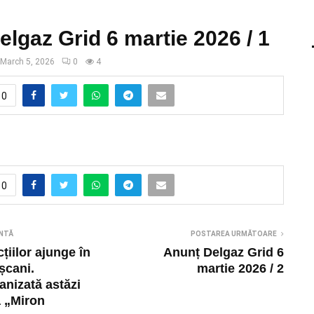
lgaz Grid 6 martie 2026 / 1
March 5, 2026
0
4
0
0
NTĂ
POSTAREA URMĂTOARE
țiilor ajunge în
Anunț Delgaz Grid 6
șcani.
martie 2026 / 2
anizată astăzi
a „Miron