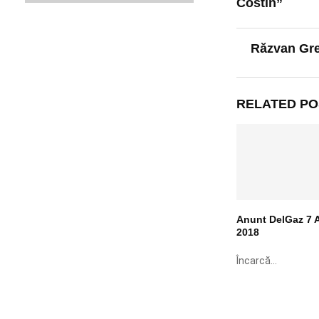
Costin”
Răzvan Gr
RELATED PO
Anunt DelGaz 7 A
2018
Încarcă...