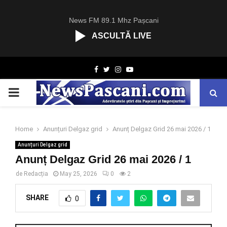
News FM 89.1 Mhz Pașcani
ASCULTĂ LIVE
R
Facebook
Twitter
Instagram
Youtube
C
A
PRIMARY
S
T
.
MENU
N
Home
Anunțuri Delgaz grid
Anunț Delgaz Grid 26 mai 2026 / 1
E
Anunțuri Delgaz grid
T
Anunț Delgaz Grid 26 mai 2026 / 1
de
Redacția
May 25, 2026
0
2
SHARE
0