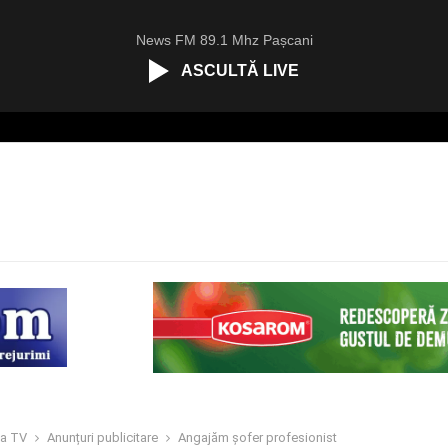
News FM 89.1 Mhz Pașcani
ASCULTĂ LIVE
ea TV
Anunțuri publicitare
Angajăm șofer profesionist