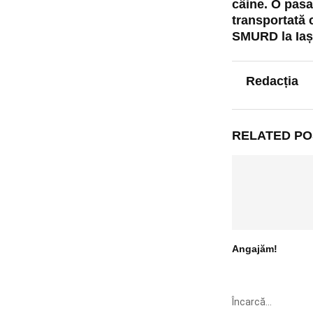
câine. O pas
transportată 
SMURD la Iaș
Redacția
RELATED PO
Angajăm!
Încarcă...