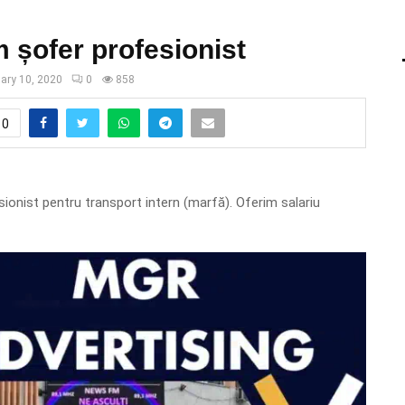
 șofer profesionist
uary 10, 2020
0
858
0
ionist pentru transport intern (marfă). Oferim salariu