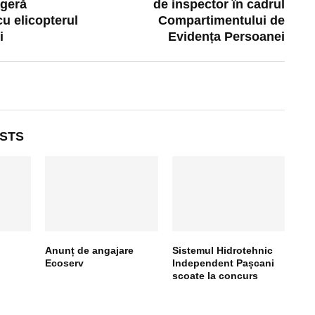
ageră
de inspector în cadrul
cu elicopterul
Compartimentului de
i
Evidența Persoanei
STS
Anunț de angajare
Sistemul Hidrotehnic
Ecoserv
Independent Pașcani
scoate la concurs