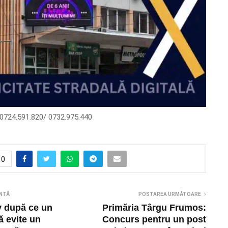
: 0724.591.820/ 0732.975.440
0
NTĂ
POSTAREA URMĂTOARE
v după ce un
Primăria Târgu Frumos:
ă evite un
Concurs pentru un post