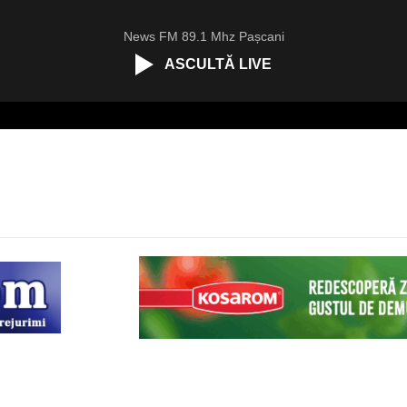
News FM 89.1 Mhz Pașcani
ASCULTĂ LIVE