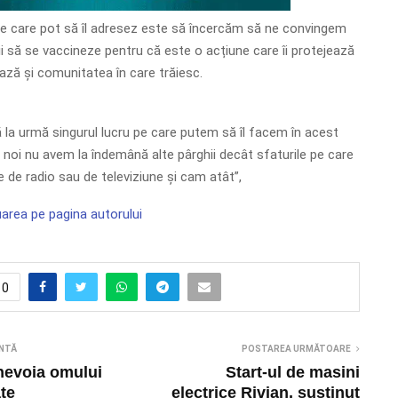
e care pot să îl adresez este să încercăm să ne convingem
ții să se vaccineze pentru că este o acțiune care îi protejează
jează și comunitatea în care trăiesc.
la urmă singurul lucru pe care putem să îl facem în acest
noi nu avem la îndemână alte pârghii decât sfaturile pe care
e de radio sau de televiziune și cam atât”,
area pe pagina autorului
0
NTĂ
POSTAREA URMĂTOARE
nevoia omului
Start-ul de masini
ate
electrice Rivian, susținut