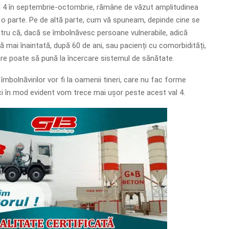
l 4 în septembrie-octombrie, rămâne de văzut amplitudinea
e o parte. Pe de altă parte, cum vă spuneam, depinde cine se
ru că, dacă se îmbolnăvesc persoane vulnerabile, adică
ă mai înaintată, după 60 de ani, sau pacienți cu comorbidități,
are poate să pună la încercare sistemul de sănătate.
mbolnăvirilor vor fi la oamenii tineri, care nu fac forme
i în mod evident vom trece mai ușor peste acest val 4.