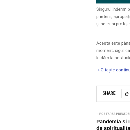
Singurul îndemn p
prietenii, apropia
și pe ei, și prote
Acesta este până 
moment, sigur că 
le dăm la posturil
» Citește continu
SHARE
POSTAREA PRECEDE
Pandemia și 
de spiritualit