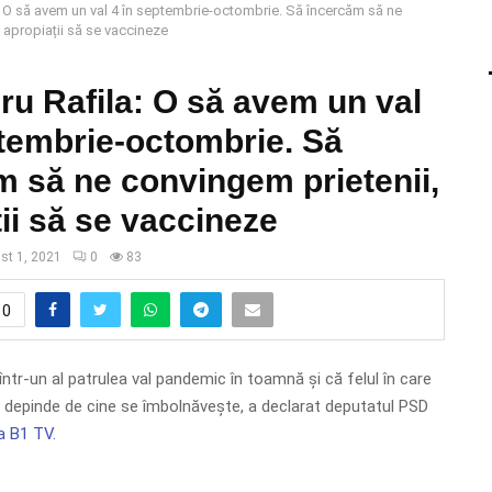
: O să avem un val 4 în septembrie-octombrie. Să încercăm să ne
 apropiații să se vaccineze
ru Rafila: O să avem un val
ptembrie-octombrie. Să
m să ne convingem prietenii,
ii să se vaccineze
st 1, 2021
0
83
0
ntr-un al patrulea val pandemic în toamnă și că felul în care
a depinde de cine se îmbolnăvește, a declarat deputatul PSD
a B1 TV.