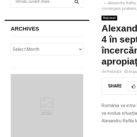
Alexandru Rafila
e
convingem prietenii,
a
S
r
Național
c
Alexand
E
ARCHIVES
h
4 în se
f
A
o
încercă
r
R
:
apropiaț
C
de
Redacția
Augu
H
SHARE
România va intra î
va evolua situați
Alexandru Rafila
l