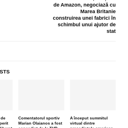
de Amazon, negociază cu
Marea Britanie
construirea unei fabrici în
schimbul unui ajutor de
stat
STS
 de
Comentatorul sportiv
A început summitul
erit
Marian Olaianos a fost
virtual dintre