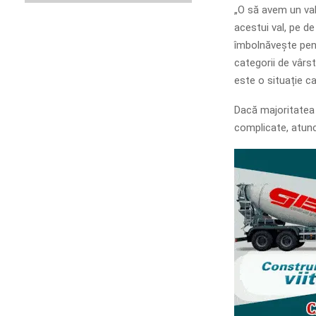
„O să avem un va
acestui val, pe d
îmbolnăvește pent
categorii de vârst
este o situație c
Dacă majoritatea î
complicate, atunc