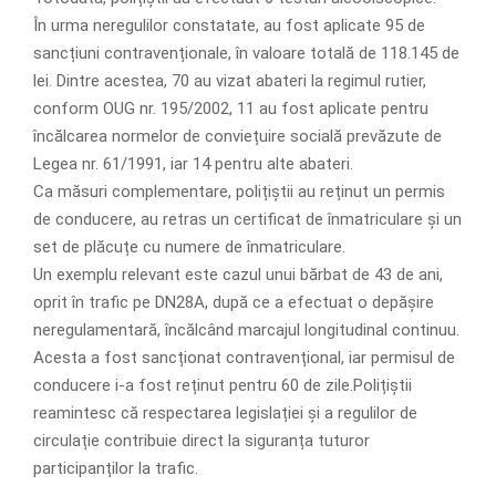
În urma neregulilor constatate, au fost aplicate 95 de
sancțiuni contravenționale, în valoare totală de 118.145 de
lei. Dintre acestea, 70 au vizat abateri la regimul rutier,
conform OUG nr. 195/2002, 11 au fost aplicate pentru
încălcarea normelor de conviețuire socială prevăzute de
Legea nr. 61/1991, iar 14 pentru alte abateri.
Ca măsuri complementare, polițiștii au reținut un permis
de conducere, au retras un certificat de înmatriculare și un
set de plăcuțe cu numere de înmatriculare.
Un exemplu relevant este cazul unui bărbat de 43 de ani,
oprit în trafic pe DN28A, după ce a efectuat o depășire
neregulamentară, încălcând marcajul longitudinal continuu.
Acesta a fost sancționat contravențional, iar permisul de
conducere i-a fost reținut pentru 60 de zile.Polițiștii
reamintesc că respectarea legislației și a regulilor de
circulație contribuie direct la siguranța tuturor
participanților la trafic.