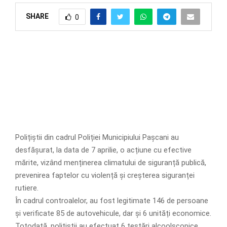
SHARE
0
Polițiștii din cadrul Poliției Municipiului Pașcani au
desfășurat, la data de 7 aprilie, o acțiune cu efective
mărite, vizând menținerea climatului de siguranță publică,
prevenirea faptelor cu violență și creșterea siguranței
rutiere.
În cadrul controalelor, au fost legitimate 146 de persoane
și verificate 85 de autovehicule, dar și 6 unități economice.
Totodată, polițiștii au efectuat 6 testări alcoolscopice.