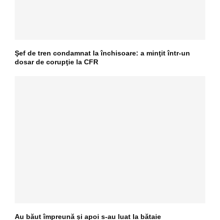
Şef de tren condamnat la închisoare: a minţit într-un
dosar de corupţie la CFR
Au băut împreună și apoi s-au luat la bătaie