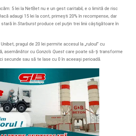
ficăm: 5 lei la NetBet nu e un gest caritabil, e o limită de risc
Dacă adaugi 15 lei la cont, primești 20% în recompense, dar
 stară în
Starburst
produce cel puțin trei linii câștigătoare în
 Unibet, pragul de 20 lei permite accesul la „ruloul” cu
cată, asemănător cu
Gonzo’s Quest
care poate să-ți transforme
inci secunde sau să te lase cu 0 în aceeași perioadă.