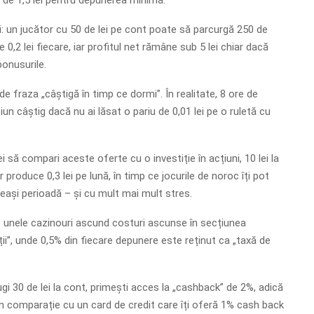
și: un jucător cu 50 de lei pe cont poate să parcurgă 250 de
e 0,2 lei fiecare, iar profitul net rămâne sub 5 lei chiar dacă
onusurile.
e fraza „câștigă în timp ce dormi”. În realitate, 8 ore de
n câștig dacă nu ai lăsat o pariu de 0,01 lei pe o ruletă cu
 să compari aceste oferte cu o investiție în acțiuni, 10 lei la
 produce 0,3 lei pe lună, în timp ce jocurile de noroc îți pot
ceeași perioadă – și cu mult mai mult stres.
ți: unele cazinouri ascund costuri ascunse în secțiunea
ii”, unde 0,5% din fiecare depunere este reținut ca „taxă de
ugi 30 de lei la cont, primești acces la „cashback” de 2%, adică
 în comparație cu un card de credit care îți oferă 1% cash back