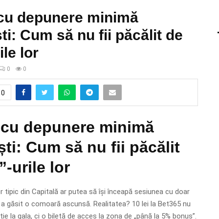
cu depunere minimă
i: Cum să nu fii păcălit de
ile lor
0
0
0
 cu depunere minimă
ti: Cum să nu fii păcălit
”-urile lor
r tipic din Capitală ar putea să își înceapă sesiunea cu doar
ă a găsit o comoară ascunsă. Realitatea? 10 lei la Bet365 nu
ie la gala, ci o biletă de acces la zona de „până la 5% bonus”.