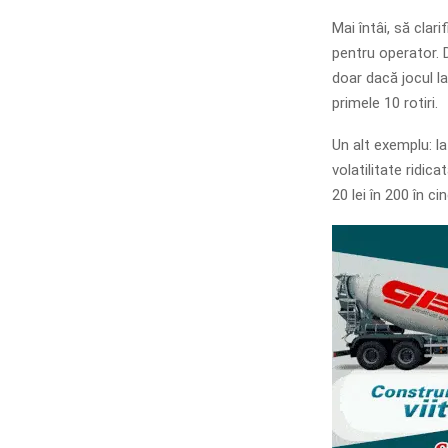
Mai întâi, să clari
pentru operator. 
doar dacă jocul la
primele 10 rotiri.
Un alt exemplu: la
volatilitate ridi
20 lei în 200 în c